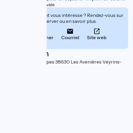
soirée à thème estivale.
Cet établissement vous intéresse ? Rendez-vous sur
leur site pour réserver ou en savoir plus.
Téléphoner
Courriel
Site web
Localisation
1172, route des Nappes 38630 Les Avenières Veyrins-
Thuellin