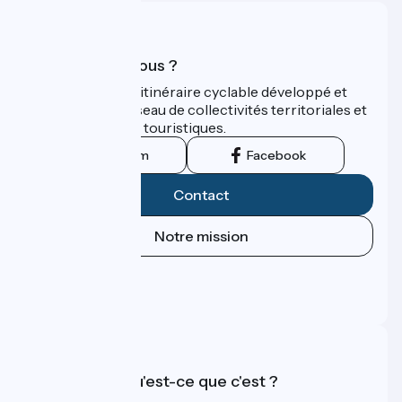
Qui sommes-nous ?
ViaRhôna est un itinéraire cyclable développé et
promu par un réseau de collectivités territoriales et
leurs institutions touristiques.
Instagram
Facebook
Contact
Notre mission
Espace Presse
Espace Pro
FAQ
Accueil Vélo qu'est-ce que c'est ?