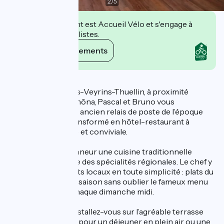
2
/
5
Cet établissement est Accueil Vélo et s'engage à
accueillir des cyclistes.
Voir ses engagements
Description
Situé aux Avenières-Veyrins-Thuellin, à proximité
immédiate de ViaRhôna, Pascal et Bruno vous
accueillent dans un ancien relais de poste de l’époque
napoléonienne, transformé en hôtel-restaurant à
l’ambiance rustique et conviviale.
La carte met à l’honneur une cuisine traditionnelle
généreuse, inspirée des spécialités régionales. Le chef y
travaille des produits locaux en toute simplicité : plats du
terroir, recettes de saison sans oublier le fameux menu
grenouilles servi chaque dimanche midi.
Aux beaux jours, installez-vous sur l’agréable terrasse
ombragée, parfaite pour un déjeuner en plein air ou une