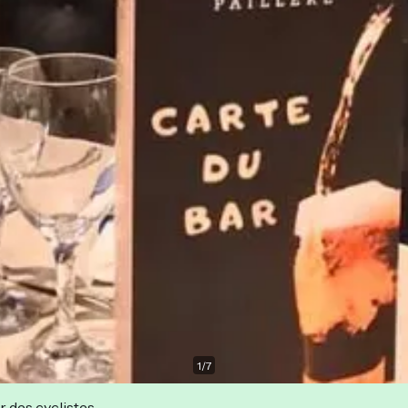
1
/
7
r des cyclistes.