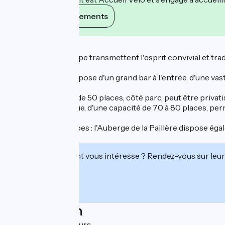
Voir ses engagements
Description
Le Chef et son équipe transmettent l'esprit convivial et tradi
saisons.
L'établissement dispose d'un grand bar à l'entrée, d'une va
Une seconde salle de 50 places, côté parc, peut être privati
Côté cour, le kiosque, d'une capacité de 70 à 80 places, per
Idéal pour les groupes : l'Auberge de la Paillère dispose ég
voitures et motos.
Cet établissement vous intéresse ? Rendez-vous sur leur 
Localisation
RD992 01350 Lavours