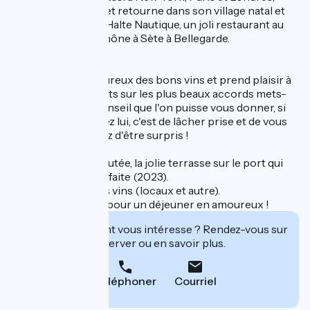
Jean-Jacques Coclet retourne dans son village natal et
reprend en 2011 la Halte Nautique, un joli restaurant au
bord du canal du Rhône à Sète à Bellegarde.
C'est aussi un amoureux des bons vins et prend plaisir à
conseiller ses clients sur les plus beaux accords mets-
vins. Le meilleur conseil que l'on puisse vous donner, si
vous allez dîner chez lui, c'est de lâcher prise et de vous
porter. Vous risquez d'être surpris !
On aime : la cave voutée, la jolie terrasse sur le port qui
vient juste d'être refaite (2023).
Très belle carte des vins (locaux et autre).
C'est le cadre idéal pour un déjeuner en amoureux !
Cet établissement vous intéresse ? Rendez-vous sur
leur site pour réserver ou en savoir plus.
Téléphoner
Courriel