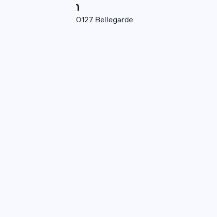
Localisation
Port de Plaisance 30127 Bellegarde