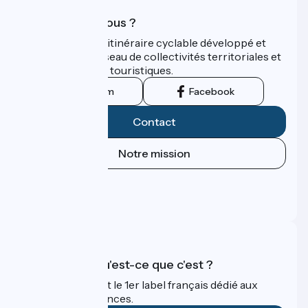
Qui sommes-nous ?
ViaRhôna est un itinéraire cyclable développé et
promu par un réseau de collectivités territoriales et
leurs institutions touristiques.
Instagram
Facebook
Contact
Notre mission
Espace Presse
Espace Pro
FAQ
Accueil Vélo qu'est-ce que c'est ?
Accueil Vélo c'est le 1er label français dédié aux
cyclistes en vacances.