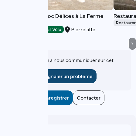
Restaurant Le Croc Délices à La Ferme
Restaura
aux Crocodiles
Restaura
Pierrelatte
Restaurants
Accueil Vélo
Une information à nous communiquer sur cet
établissement ?
Signaler un problème
Enregistrer
Contacter