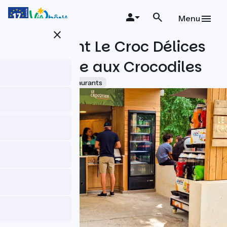
Aller
au
Menu
contenu
close
principal
Restaurant Le Croc Délices
à La Ferme aux Crocodiles
Accueil Vélo
Restaurants