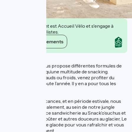
Cet établissement est Accueil Vélo et s'engage à
accueillir des cyclistes.
Voir ses engagements
Description
Le Croc Délices vous propose différentes formules de
repas chauds ainsi qu’une multitude de snacking.
Sucrés ou salés, chauds ou froids, venez profiter du
snack bar ouvert toute l’année. Il y en a pour tous les
goûts !
Lors des petites vacances, et en période estivale, nous
vous proposons également, au sein de notre jungle
extérieure, un espace sandwicherie au Snack’o’suchus et
un large choix de goûter et autres douceurs au glacier, Le
Crocotier, la Paillote glacée pour vous rafraîchir et vous
restaurer sereinement.