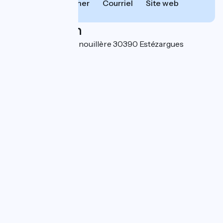
Téléphoner
Courriel
Site web
Localisation
247 chemin de la Fenouillère 30390 Estézargues