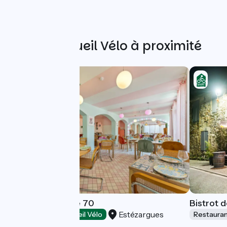
Autres Accueil Vélo à proximité
Restaurant Place 70
Bistrot d
Estézargues
Restaurants
Accueil Vélo
Restaura