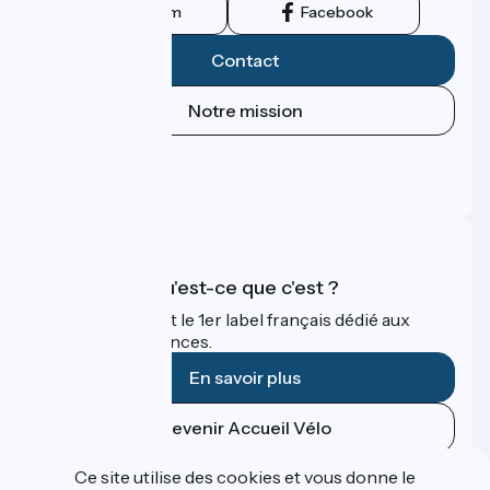
Instagram
Facebook
Contact
Notre mission
Espace Presse
Espace Pro
FAQ
Accueil Vélo qu'est-ce que c'est ?
Accueil Vélo c'est le 1er label français dédié aux
cyclistes en vacances.
En savoir plus
Devenir Accueil Vélo
Ce site utilise des cookies et vous donne le
Financé dans le cadre de Destination France