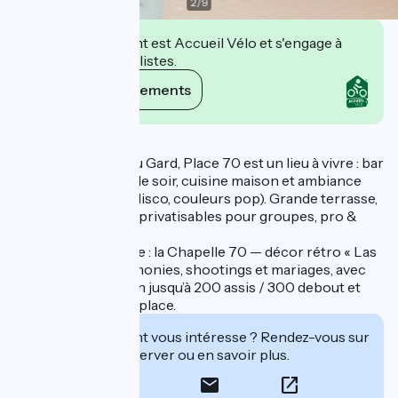
2
/
9
Cet établissement est Accueil Vélo et s'engage à
accueillir des cyclistes.
Voir ses engagements
Description
À 10 min du Pont du Gard, Place 70 est un lieu à vivre : bar
à cocktails & tapas le soir, cuisine maison et ambiance
seventies (boules disco, couleurs pop). Grande terrasse,
soirées et espaces privatisables pour groupes, pro &
évènements.
Nouvelle star du site : la Chapelle 70 — décor rétro « Las
Vegas » pour cérémonies, shootings et mariages, avec
capacités réception jusqu’à 200 assis / 300 debout et
hébergements sur place.
Cet établissement vous intéresse ? Rendez-vous sur
leur site pour réserver ou en savoir plus.