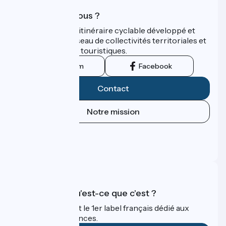
Qui sommes-nous ?
ViaRhôna est un itinéraire cyclable développé et
promu par un réseau de collectivités territoriales et
leurs institutions touristiques.
Instagram
Facebook
Contact
Notre mission
Espace Presse
Espace Pro
FAQ
Accueil Vélo qu'est-ce que c'est ?
Accueil Vélo c'est le 1er label français dédié aux
cyclistes en vacances.