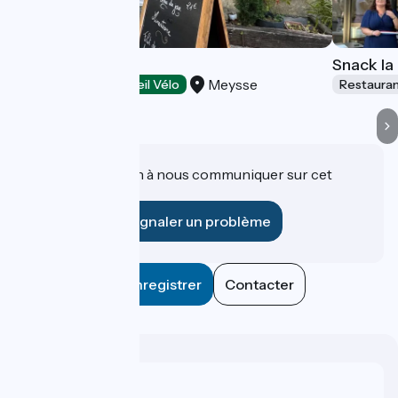
Le Marmitroll
Snack la
Meysse
Restaurants
Accueil Vélo
Restaura
Une information à nous communiquer sur cet
établissement ?
Signaler un problème
Enregistrer
Contacter