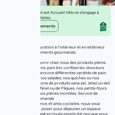
Cet établissement est Accueil Vélo et s'engage à
accueillir des cyclistes.
Voir ses engagements
Description
Un espace de restauration à l'intérieur et en extérieur
pour profiter de moments gourmands.
Vous pourrez découvrir chez nous des produits pleins
de saveurs : macarons, pain bio, confiseries, douceurs
(crêpes, glaces) ou encore différentes variétés de pain.
Régalez-vous avec nos salades, nos quiches ou nos
pizzas. Nous disposons de produits sans sel. Jetez un œil
à nos chocolats de Noël ou de Pâques, nos petits-fours
salés ou sucrés et nos pièces montées. Service de
pâtisseries sur commande.
Clientèle en itinérance, et amis cyclistes, nous vous
proposons de vous poser pour déjeuner, un espace
ombragé est aménagé en toute simplicité rien que pour