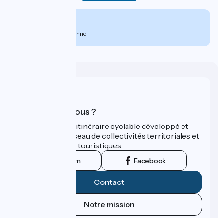
À partir de
1683€
par personne
Qui sommes-nous ?
ViaRhôna est un itinéraire cyclable développé et
promu par un réseau de collectivités territoriales et
leurs institutions touristiques.
Instagram
Facebook
Contact
Notre mission