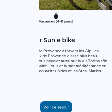
Vacances (4-8 jours)
Proposé par Sun e bike
Partez de St Rémy de Provence à travers les Alpilles.
Vous visitez les Baux de Provence, classé plus beau
village de France. Vous pédalez aussi sur la ViaRhôna afin
de rejoindre Port-Saint-Louis et la mer méditérranée en
Camargue. Vous découvrirez Arles et les Stes-Maries-
de-la-Mer.
1683€ / 2 pers *
Voir ce séjour