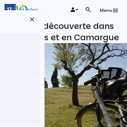
Aller
au
Menu
contenu
close
principal
Semaine découverte dans
les Alpilles et en Camargue