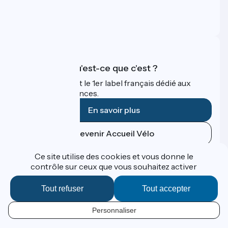
Espace Presse
Espace Pro
FAQ
Accueil Vélo qu'est-ce que c'est ?
Accueil Vélo c'est le 1er label français dédié aux
cyclistes en vacances.
En savoir plus
Devenir Accueil Vélo
Ce site utilise des cookies et vous donne le
Financé dans le cadre de Destination France
contrôle sur ceux que vous souhaitez activer
Tout refuser
Tout accepter
Contact
Personnaliser
Données personnelles
FR
Espace Presse