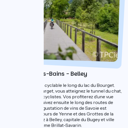
Jour 3 : Aix-les-Bains - Belley
Empruntez la piste cyclable le long du lac du Bourget.
Après le lac du Bourget, vous atteignez le tunnel du chat,
aménagé pour les cyclistes. Vos profiterez d’une vue
magnifique. Poursuivez ensuite le long des routes de
campagne. Une dégustation de vins de Savoie est
possible aux alentours de Yenne et des Grottes de la
Balme. Vous arrivez à Belley, capitale du Bugey et ville
natale du gastronome Brillat-Savarin.