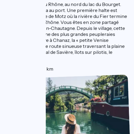
Seyssel : au bord du Rhône, au nord du lac du Bourget.
Rejoindre Viarhona au port. Une première halte est
possible sur la base de Motz où la rivière du Fier termine
son cours dans le Rhône. Vous êtes en zone partagé
jusqu'à Serrières-en-Chautagne. Depuis le village, cette
portion traverse une des plus grandes peupleraies
d'Europe ! On arrive à Chanaz, la « petite Venise
savoyarde » par une route sinueuse traversant la plaine
de Chautagne. Canal de Savière, îlots sur pilotis, le
charme opère.
Distance : 20 km