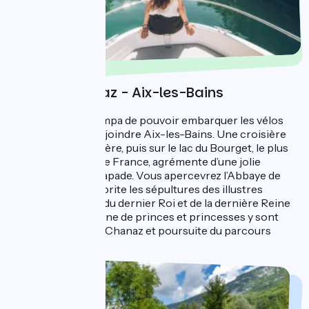
Jour 2 : Chanaz - Aix-les-Bains
À Chanaz, il est sympa de pouvoir embarquer les vélos
sur un bateau et rejoindre Aix-les-Bains. Une croisière
sur le canal de Savière, puis sur le lac du Bourget, le plus
grand lac naturel de France, agrémente d’une jolie
manière cette escapade. Vous apercevrez l’Abbaye de
Hautecombe qui abrite les sépultures des illustres
comtes de Savoie, du dernier Roi et de la dernière Reine
d'Italie. Une trentaine de princes et princesses y sont
inhumés. Retour à Chanaz et poursuite du parcours
jusqu’à Belley.