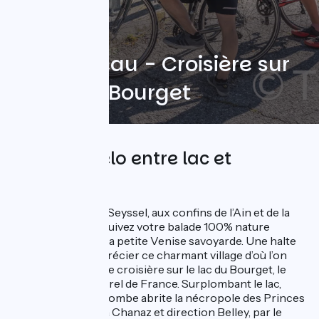
Vélo Bateau - Croisière sur
le lac du Bourget
3 jours à vélo entre lac et
vignobles
Après avoir quitté Seyssel, aux confins de l’Ain et de la
Savoie, vous poursuivez votre balade 100% nature
direction Chanaz, la petite Venise savoyarde. Une halte
s’impose pour apprécier ce charmant village d’où l’on
embarque pour une croisière sur le lac du Bourget, le
plus grand lac naturel de France. Surplombant le lac,
l’abbaye de Hautecombe abrite la nécropole des Princes
de Savoie. Retour à Chanaz et direction Belley, par le