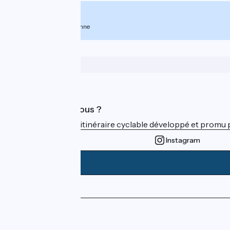
À partir de
1749€
par personne
Qui sommes-nous ?
ViaRhôna est un itinéraire cyclable développé et promu par
Instagram
Espace Presse
Espace Pro
FAQ