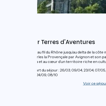
Proposé par Terres d'Aventures
A vélo et en bateau au fil du Rhône jusqu’au delta de la côt
gastronomique à Arles la Provençale par Avignon et son pat
long de la ViaRhôna et au cœur d’un territoire riche en cultu
Dates de départ du séjour : 26/03, 09/04, 23/04, 07/05, 
27/08, 10/09, 24/09, 08/10
Voir ce séjou