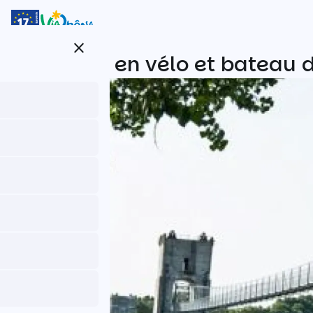
Aller
au
contenu
close
principal
ViaRhôna en vélo et bateau d