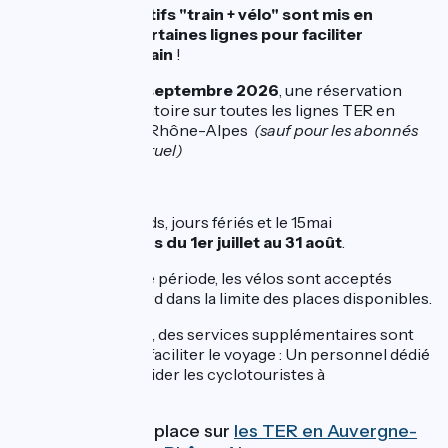
Des dispositifs "train + vélo" sont mis en
place sur certaines lignes pour faciliter
l'accès au train
!
Du 1er mai au 27 septembre 2026
, une réservation
vélo
à 1€
est obligatoire sur toutes les lignes TER en
région Auvergne-Rhône-Alpes
(sauf pour les abonnés
sur leur trajet habituel)
Jours concernés
:
Les week‑ends, jours fériés et le 15mai
tous les jours du 1er juillet au 31 août
.
En dehors de cette période, les vélos sont acceptés
gratuitement à bord dans la limite des places disponibles.
Sur certains trains, des services supplémentaires sont
mis en place pour faciliter le voyage : Un personnel dédié
est présent pour aider les cyclotouristes à
l’embarquement.
Je réserve ma place sur
les TER en Auvergne-