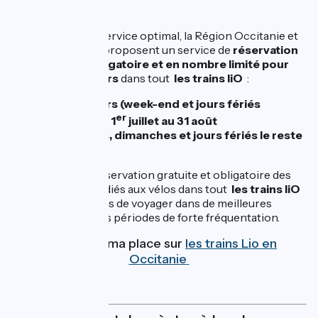
Pour garantir un service optimal, la Région Occitanie et
SNCF Voyageurs proposent un service de
réservation
vélo gratuite, obligatoire et en nombre limité pour
tous les voyageurs
dans tout
les trains liO
:
Tous les jours (week-end et jours fériés
er
compris) du 1
juillet au 31 août
Les samedis, dimanches et jours fériés le reste
de l’année.
Ce dispositif de réservation gratuite et obligatoire des
emplacements dédiés aux vélos dans tout
les trains liO
permet aux usagers de voyager dans de meilleures
conditions lors des périodes de forte fréquentation.
Je réserve ma place sur
les trains Lio en
Occitanie