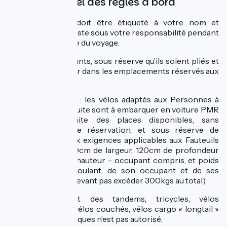
Rappel des règles à bord
Votre vélo doit être étiqueté à votre nom et
prénom et reste sous votre responsabilité pendant
toute la durée du voyage.
Les vélos pliants, sous réserve qu’ils soient pliés et
puissent tenir dans les emplacements réservés aux
bagages
Bon à savoir : les vélos adaptés aux Personnes à
Mobilité Réduite sont à embarquer en voiture PMR
dans la limite des places disponibles, sans
obligation de réservation, et sous réserve de
répondre aux exigences applicables aux Fauteuils
Roulants (70cm de largeur, 120cm de profondeur
et 137cm de hauteur - occupant compris, et poids
du fauteuil roulant, de son occupant et de ses
bagages ne devant pas excéder 300kgs au total).
le transport des tandems, tricycles, vélos
triporteurs, vélos couchés, vélos cargo « longtail »
et des remorques n’est pas autorisé.