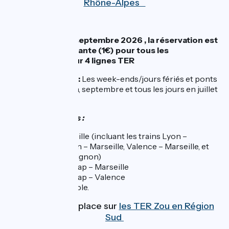
Rhône-Alpes
Du 1er mai au 27 septembre 2026 , la réservation est
obligatoire et payante (1€) pour tous les
cyclotouristes sur 4 lignes TER
Jours concernés :
Les week-ends/jours fériés et ponts
au mois de mai, juin, septembre et tous les jours en juillet
et août
Lignes concernées :
Lyon – Marseille (incluant les trains Lyon –
Avignon, Lyon – Marseille, Valence – Marseille, et
Valence – Avignon)
Briançon – Gap – Marseille
Briançon – Gap – Valence
Gap – Grenoble.
Je réserve ma place sur
les TER Zou en Région
Sud