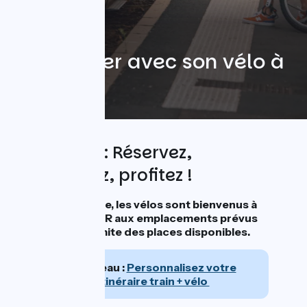
24 avril 2026
Embarquer avec son vélo à
bord
TER + VELO : Réservez,
embarquez, profitez !
Toute l'année, les vélos sont bienvenus à
bord des TER aux emplacements prévus
et dans la limite des places disponibles.
Nouveau :
Personnalisez votre
itinéraire train + vélo