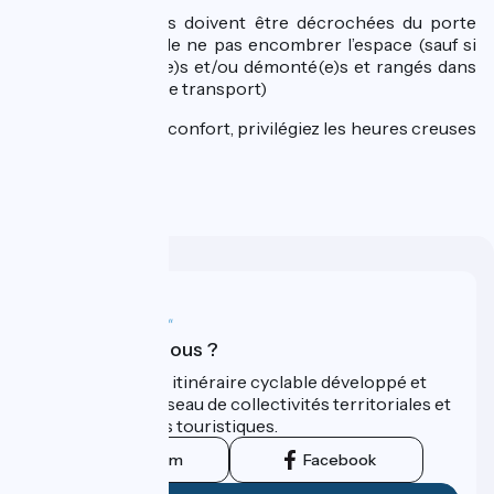
Les sacoches doivent être décrochées du porte
bagage afin de ne pas encombrer l’espace (sauf si
ils sont plié(e)s et/ou démonté(e)s et rangés dans
une housse de transport)
Pour plus de confort, privilégiez les heures creuses
!
Qui sommes-nous ?
ViaRhôna est un itinéraire cyclable développé et
promu par un réseau de collectivités territoriales et
leurs institutions touristiques.
Instagram
Facebook