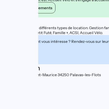
Voir ses engagements
Description
À 100 m de la plage, différents types de location. Gestion fam
Labels : Routard, Petit Futé, Famille +, ACSI, Accueil Vélo.
Cet établissement vous intéresse ? Rendez-vous sur leur 
Localisation
267 bis avenue Saint-Maurice 34250 Palavas-les-Flots