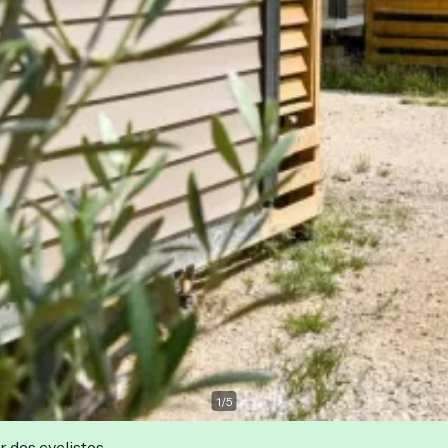
1
/
5
r des cyclistes.