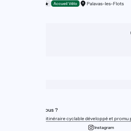
Palavas-les-Flots
Campings
Accueil Vélo
Qui sommes-nous ?
ViaRhôna est un itinéraire cyclable développé et promu par
Instagram