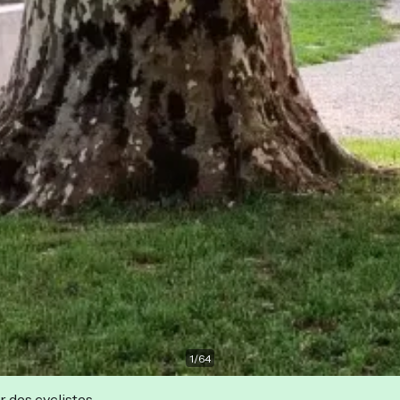
1
/
64
r des cyclistes.