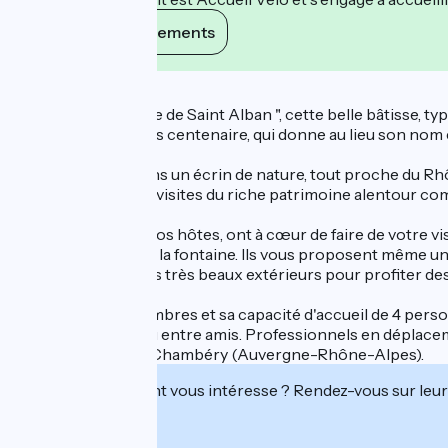
Voir ses engagements
Description
Autrefois "l'auberge de Saint Alban ", cette belle bâtisse,
chêne plusieurs fois centenaire, qui donne au lieu son nom
Le gîte est situé dans un écrin de nature, tout proche du Rh
randonnées et des visites du riche patrimoine alentour combl
Michèle et Bruno, vos hôtes, ont à cœur de faire de votre v
son des clapotis de la fontaine. Ils vous proposent même un 
sur la terrasse et les très beaux extérieurs pour profiter d
Avec ses deux chambres et sa capacité d'accueil de 4 pers
séjour en famille ou entre amis. Professionnels en déplace
Lyon, Grenoble et Chambéry (Auvergne-Rhône-Alpes).
Cet établissement vous intéresse ? Rendez-vous sur leur 