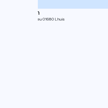
Localisation
2745 route de Flevieu 01680 Lhuis