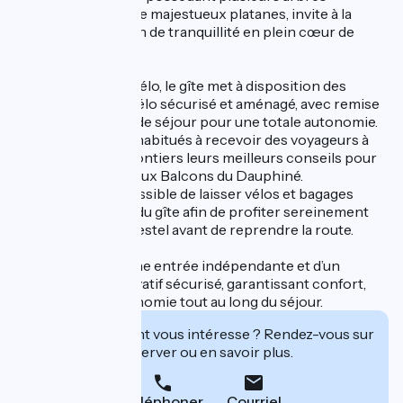
centenaires dont de majestueux platanes, invite à la
détente dans cocon de tranquillité en plein cœur de
Morestel.
Labellisé Accueil Vélo, le gîte met à disposition des
cyclistes un local vélo sécurisé et aménagé, avec remise
d’une clé en début de séjour pour une totale autonomie.
Les propriétaires, habitués à recevoir des voyageurs à
vélo, partagent volontiers leurs meilleurs conseils pour
une étape réussie aux Balcons du Dauphiné.
Il est également possible de laisser vélos et bagages
après la libération du gîte afin de profiter sereinement
d’une visite de Morestel avant de reprendre la route.
Le gîte dispose d’une entrée indépendante et d’un
stationnement privatif sécurisé, garantissant confort,
tranquillité et autonomie tout au long du séjour.
Cet établissement vous intéresse ? Rendez-vous sur
leur site pour réserver ou en savoir plus.
Téléphoner
Courriel