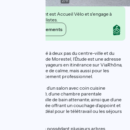
2
/
11
Cet établissement est Accueil Vélo et s'engage à
accueillir des cyclistes.
Voir ses engagements
Description
Idéalement implanté à deux pas du centre-ville et du
quartier historique de Morestel, l’Étude est une adresse
parfaite pour les voyageurs en itinérance sur ViaRhôna,
les couples en quête de calme, mais aussi pour les
clientèles en déplacement professionnel.
Le gîte se compose d’un salon avec coin cuisine
entièrement équipé, d’une chambre parentale
confortable avec salle de bain attenante, ainsi que d’une
mezzanine aménagée offrant un couchage d’appoint et
un espace bureau, idéal pour le télétravail ou les séjours
professionnels.
À l’extérieur, le parc possédant plusieurs arbres