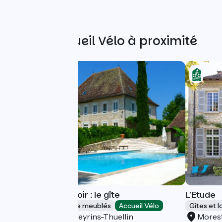
Autres Accueil Vélo à proximité
Domaine du Manoir : le gîte
L'Etude
Gîtes et locations de meublés
Accueil Vélo
Gîtes et 
Les Avenières Veyrins-Thuellin
Mores