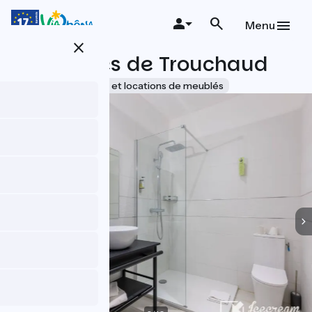
Aller
au
Menu
contenu
close
principal
Les Lodges de Trouchaud
Accueil Vélo
Gîtes et locations de meublés