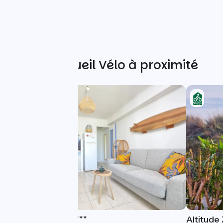
Autres Accueil Vélo à proximité
Villa Les Salines ***
Altitude