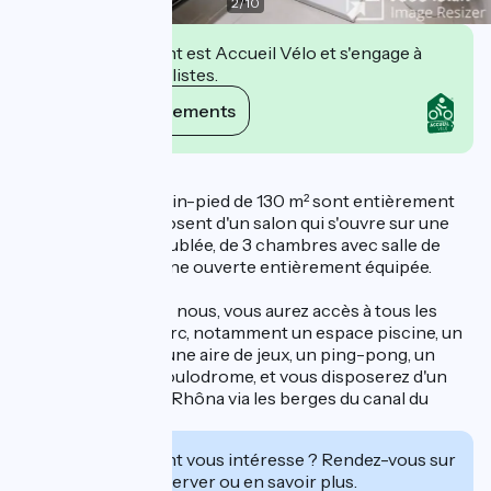
2
/
10
Cet établissement est Accueil Vélo et s'engage à
accueillir des cyclistes.
Voir ses engagements
Description
Nos maisons de plain-pied de 130 m² sont entièrement
climatisées et disposent d'un salon qui s'ouvre sur une
terrasse privée meublée, de 3 chambres avec salle de
bains et d'une cuisine ouverte entièrement équipée.
En séjournant chez nous, vous aurez accès à tous les
équipements du parc, notamment un espace piscine, un
bar, un restaurant, une aire de jeux, un ping-pong, un
badminton et un boulodrome, et vous disposerez d'un
accès privé à la Via Rhôna via les berges du canal du
Rhône à Sète.
Cet établissement vous intéresse ? Rendez-vous sur
leur site pour réserver ou en savoir plus.