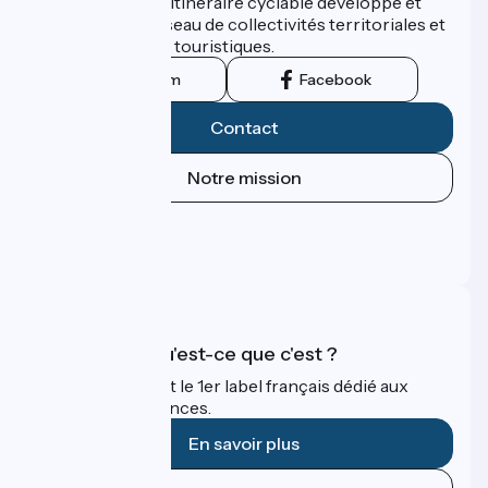
ViaRhôna est un itinéraire cyclable développé et
promu par un réseau de collectivités territoriales et
leurs institutions touristiques.
Instagram
Facebook
Contact
Notre mission
Espace Presse
Espace Pro
FAQ
Accueil Vélo qu'est-ce que c'est ?
Accueil Vélo c'est le 1er label français dédié aux
cyclistes en vacances.
En savoir plus