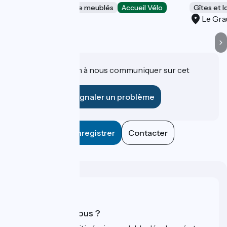
Gîtes et locations de meublés
Accueil Vélo
Gîtes et 
Le Grau-du-Roi
Le Gra
Une information à nous communiquer sur cet
établissement ?
Signaler un problème
Enregistrer
Contacter
Qui sommes-nous ?