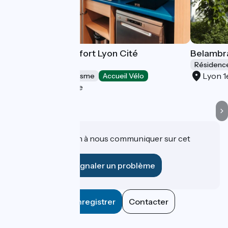
Appart' City Confort Lyon Cité
Belambra
Internationale
Résidenc
Lyon 1
Résidences de tourisme
Accueil Vélo
Caluire-et-Cuire
Une information à nous communiquer sur cet
établissement ?
Signaler un problème
Enregistrer
Contacter