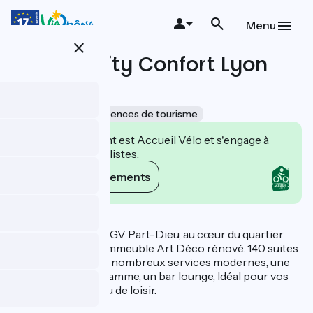
Aller
au
Menu
contenu
close
principal
Appart' City Confort Lyon
Part-Dieu
Accueil Vélo
Résidences de tourisme
Cet établissement est Accueil Vélo et s'engage à
accueillir des cyclistes.
Voir ses engagements
Description
Proche de la gare TGV Part-Dieu, au cœur du quartier
d'affaires, dans un immeuble Art Déco rénové. 140 suites
spacieuses avec de nombreux services modernes, une
brasserie haut de gamme, un bar lounge, Idéal pour vos
séjours d'affaires ou de loisir.