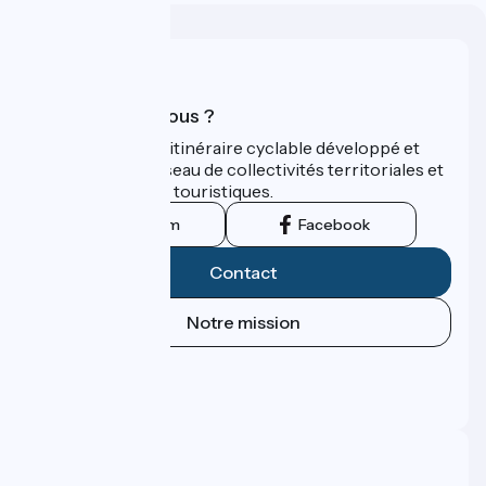
Qui sommes-nous ?
ViaRhôna est un itinéraire cyclable développé et
promu par un réseau de collectivités territoriales et
leurs institutions touristiques.
Instagram
Facebook
Contact
Notre mission
Espace Presse
Espace Pro
FAQ