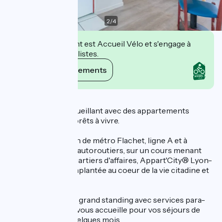
2
/
4
Cet établissement est Accueil Vélo et s'engage à
accueillir des cyclistes.
Voir ses engagements
Description
Un Appart’City accueillant avec des appartements
meublés, équipés, prêts à vivre.
Au pied de la station de métro Flachet, ligne A et à
proximité des axes autoroutiers, sur un cours menant
directement aux quartiers d'affaires, Appart'City® Lyon-
Villeurbanne est implantée au coeur de la vie citadine et
commerciale.
Cette résidence de grand standing avec services para-
hôteliers à la carte vous accueille pour vos séjours de
quelques jours à quelques mois.