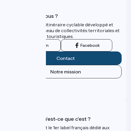
Qui sommes-nous ?
ViaRhôna est un itinéraire cyclable développé et
promu par un réseau de collectivités territoriales et
leurs institutions touristiques.
Instagram
Facebook
Contact
Notre mission
Espace Presse
Espace Pro
FAQ
Accueil Vélo qu'est-ce que c'est ?
Accueil Vélo c'est le 1er label français dédié aux