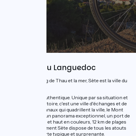
Sète
La Venise du Languedoc
Posée entre l'étang de Thau et la mer, Sète est la ville du
sud par excellence.
Colorée, animée, authentique. Unique par sa situation et
si riche par son histoire, c'est une ville d'échanges et de
convivialité. Des canaux qui quadrillent la ville, le Mont
Saint Clair offrant un panorama exceptionnel, un port de
pêche pittoresque et haut en couleurs, 12 km de plages
protégées, assurément Sète dispose de tous les atouts
pour une découverte typique et surprenante.