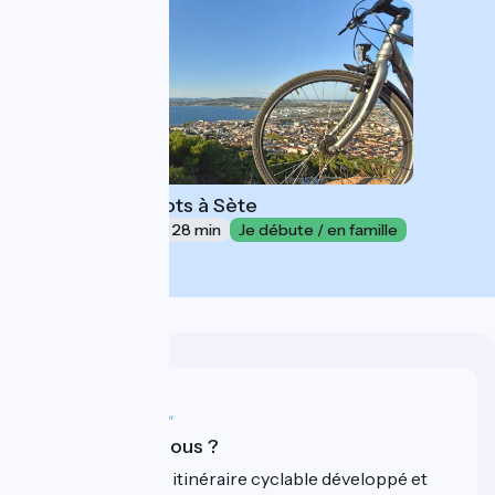
Palavas-les-Flots à Sète
36 km
2 h 28 min
Je débute / en famille
3.8 / 5
Qui sommes-nous ?
ViaRhôna est un itinéraire cyclable développé et