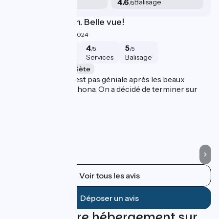
2.8
4.6
Services
Balisage
/5
/5
On a changé la fin. Belle vue!
V
4/5
Sarina ·
Juillet 2024
4
3
4
5
/5
/5
/5
/5
Sécurité
Intérêt
Services
Balisage
Palavas-les-Flots à Sète
P
En effet, l'arrivée n'est pas géniale après les beaux
De
paysages de la ViaRhona. On a décidé de terminer sur
(N
plus joli.
Voir tous les avis
Déposer un avis
Trouvez votre hébergement sur