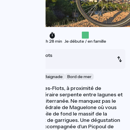
36 km
2 h 28 min
Je débute / en famille
Palavas-les-Flots
Sète
Activité nautique & Baignade
Bord de mer
Depuis Palavas-les-Flots, à proximité de
Montpellier, l’itinéraire serpente entre lagunes et
plages de la Méditerranée. Ne manquez pas le
crochet à la cathédrale de Maguelone où vous
apercevrez en toile de fond le massif de la
Gardiole couvert de garrigues. Une dégustation
de coquillages accompagnée d'un Picpoul de