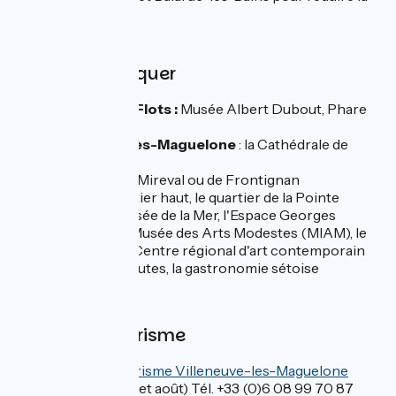
distance.
A ne pas manquer
Palavas-les-Flots :
Musée Albert Dubout, Phare
de Palavas
Villeneuve-lès-Maguelone
: la Cathédrale de
Maguelone
Le Muscat de Mireval ou de Frontignan
Sète
: le quartier haut, le quartier de la Pointe
Courte, le Musée de la Mer, l'Espace Georges
Brassens, le Musée des Arts Modestes (MIAM), le
street-art, le Centre régional d'art contemporain
(CRAC), les joutes, la gastronomie sétoise
Offices de tourisme
Office de Tourisme Villeneuve-les-Maguelone
(ouvert juillet et août) Tél. +33 (0)6 08 99 70 87