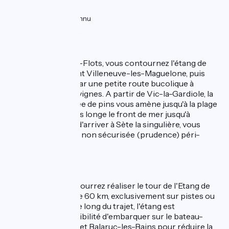
33km
(93%) Lisse
0.93km
(3%) Inconnu
1km
(4%) Rugueux
L'itinéraire
Depuis Palavas-les-Flots, vous contournez l'étang de
l'Arnel en traversant Villeneuve-les-Maguelone, puis
rejoignez Mireval par une petite route bucolique à
travers champs et vignes. A partir de Vic-la-Gardiole, la
voie verte ombragée de pins vous amène jusqu'à la plage
des Aresquiers, puis longe le front de mer jusqu'à
Frontignan. Avant d'arriver à Sète la singulière, vous
traversez une zone non sécurisée (prudence) péri-
urbaine et urbaine.
Liaison
Depuis Sète vous pourrez réaliser le tour de l'Etang de
Thau, une boucle de 60 km, exclusivement sur pistes ou
voies vertes. Tout le long du trajet, l'étang est
omniprésent. Possibilité d'embarquer sur le bateau-
navette entre Sète et Balaruc-les-Bains pour réduire la