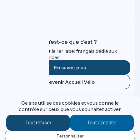
Espace Presse
Espace Pro
FAQ
Accueil Vélo qu'est-ce que c'est ?
Accueil Vélo c'est le 1er label français dédié aux
cyclistes en vacances.
En savoir plus
Devenir Accueil Vélo
Financé dans le cadre de Destination France
Ce site utilise des cookies et vous donne le
contrôle sur ceux que vous souhaitez activer
Tout refuser
Tout accepter
Contact
Données personnelles
Personnaliser
Espace Presse