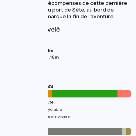
Pinet seront les récompenses de cette dernière
étape. L'arrivée au port de Sète, au bord de
l'étang de Thau, marque la fin de l'aventure.
Pentes et dénivelé
Montées :
42m
Descentes :
41m
Point le plus bas :
-1m
Point le plus élevé :
16m
Types de routes
15km
(42%) Sur route
21km
(58%) Voie cyclable
4km
(12%) Parcours provisoire
Revêtement