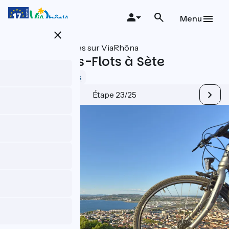
Aller
au
Menu
contenu
close
principal
Toutes les étapes sur ViaRhôna
Palavas-les-Flots à Sète
3.8 / 5
Voir 5 avis
Étape 23/25