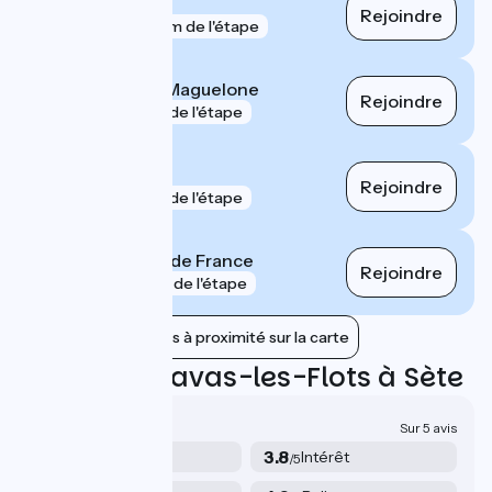
Frontignan
Rejoindre
gare
489 m de l'étape
Villeneuve-lès-Maguelone
Rejoindre
gare
1 km de l'étape
Sète
Rejoindre
gare
1 km de l'étape
Montpellier Sud de France
Rejoindre
gare
7 km de l'étape
Afficher les gares à proximité sur la carte
Avis sur Palavas-les-Flots à Sète
3.8/5
Sur 5 avis
3.8
3.8
Sécurité
Intérêt
/5
/5