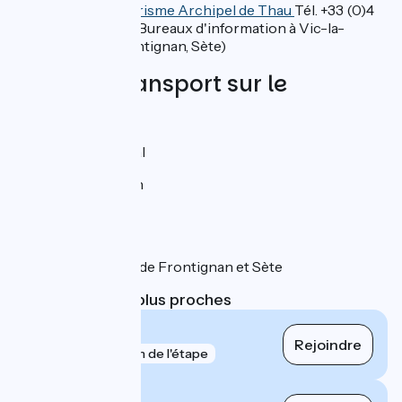
Office de Tourisme Archipel de Thau
Tél. +33 (0)4
86 84 04 04 (Bureaux d'information à Vic-la-
Gardiole, Frontignan, Sète)
Trains et transport sur le
parcours
Gare de Vic-Mireval
Gare de Frontignan
Gare de Sète
Ports de plaisance de Frontignan et Sète
Gares SNCF les plus proches
Vic - Mireval
Rejoindre
gare
418 m de l'étape