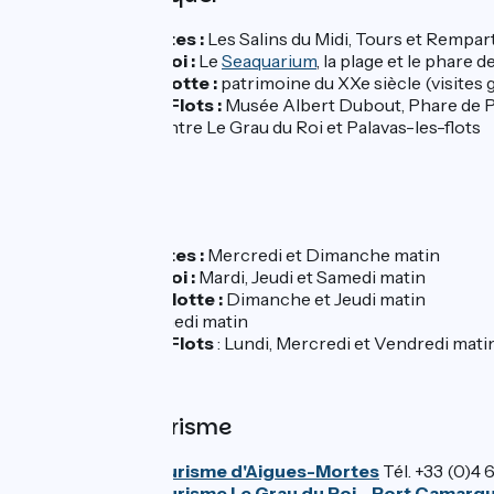
Aigues-Mortes :
Les Salins du Midi, Tours et Rempar
Le Grau du Roi :
Le
Seaquarium
, la plage et le phare 
La Grande Motte :
patrimoine du XXe siècle (visites 
Palavas-les-Flots :
Musée Albert Dubout, Phare de P
Les plages
entre Le Grau du Roi et Palavas-les-flots
Marchés
Aigues-Mortes :
Mercredi et Dimanche matin
Le Grau du Roi :
Mardi, Jeudi et Samedi matin
La Grande-Motte :
Dimanche et Jeudi matin
Carnon :
Samedi matin
Palavas-les-Flots
: Lundi, Mercredi et Vendredi mati
Offices de tourisme
Office de tourisme d'Aigues-Mortes
Tél. +33 (0)4 
Office de tourisme Le Grau du Roi - Port Camarg