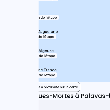
Aigues-Mortes
gare
188 m de l'étape
Villeneuve-lès-Maguelone
gare
1 km de l'étape
Saint-Laurent-d'Aigouze
gare
6 km de l'étape
Montpellier Sud de France
gare
7 km de l'étape
Afficher les gares à proximité sur la carte
Avis sur Aigues-Mortes à Palavas-
3.3/5