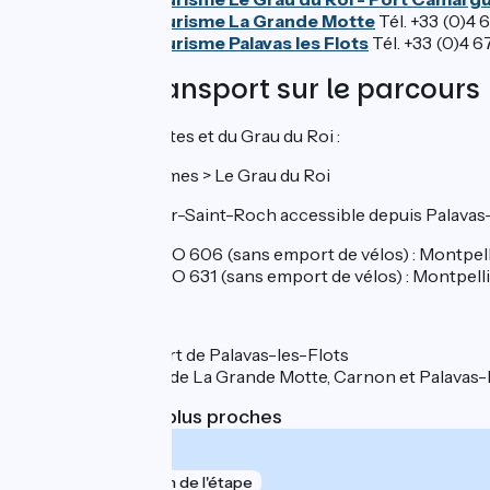
Office de tourisme La Grande Motte
Tél. +33 (0)4 
Office de tourisme Palavas les Flots
Tél. +33 (0)4 6
Trains et transport sur le parcours
Gare d'Aigues-Mortes et du Grau du Roi :
Ligne TER Nîmes > Le Grau du Roi
Gare de Montpellier-Saint-Roch accessible depuis Palavas-le
Ligne de car liO 606 (sans emport de vélos) : Montpe
Ligne de car liO 631 (sans emport de vélos) : Montpell
Haltes fluviales : port de Palavas-les-Flots
Ports de plaisance de La Grande Motte, Carnon et Palavas-
Gares SNCF les plus proches
Le Grau-du-Roi
gare
158 m de l'étape