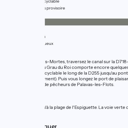
23km
(83%) Voie cyclable
2km
(8%) Parcours provisoire
Revêtement
23km
(82%) Lisse
4km
(14%) Inconnu
0.96km
(4%) Rugueux
L'itinéraire
Du centre de Aigues-Mortes, traversez le canal sur la D718 e
Roi. La traversée du Grau du Roi comporte encore quelques
Empruntez la piste cyclable le long de la D255 jusqu'au pon
manque de jalonnement). Puis vous longez le port de plaisan
rejoindre le village de pêcheurs de Palavas-les-Flots.
Liaison
Piste cyclable jusqu'à la plage de l'Espiguette. La voie vert
À ne pas manquer