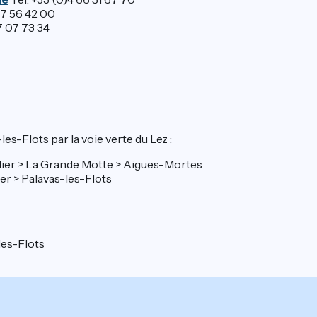
67 56 42 00
7 07 73 34
s-Flots par la voie verte du Lez :
llier > La Grande Motte > Aigues-Mortes
ier > Palavas-les-Flots
les-Flots