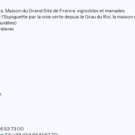
ts, Maison du Grand Site de France, vignobles et manades
de l'Espiguette par la voie verte depuis le Grau du Roi, la maiso
guidées)
alavas
n
66 53 73 00
ue
Tél. +33 (0)4 66 51 67 70