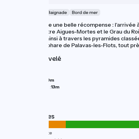
Activité nautique & Baignade
Bord de mer
Cette étape offre une belle récompense : l'arrivée 
Rhône à Sète entre Aigues-Mortes et le Grau du Roi,
ViaRhôna court ainsi à travers les pyramides classé
jusqu’au pied du phare de Palavas-les-Flots, tout près
Pentes et dénivelé
Montées :
0m
Descentes :
0m
Point le plus bas :
0m
Point le plus élevé :
13m
Types de routes
4km
(16%) Sur route