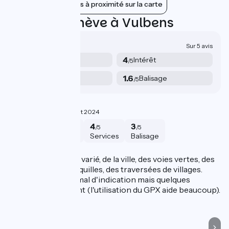
Afficher les gares à proximité sur la carte
Avis sur Genève à Vulbens
2.3/5
Sur 5 avis
2
4
Sécurité
Intérêt
/5
/5
1.6
1.6
Services
Balisage
/5
/5
Quelques côtes
D
3.5/5
Romain ·
Août 2024
3
4
4
3
/5
/5
/5
/5
Sécurité
Intérêt
Services
Balisage
Genève à Vulbens
G
Bel itinéraire. assez varié, de la ville, des voies vertes, des
Po
petites routes tranquilles, des traversées de villages.
Le
Beau paysage, pas mal d'indication mais quelques
si
panneaux manquent (l'utilisation du GPX aide beaucoup).
Au
tr