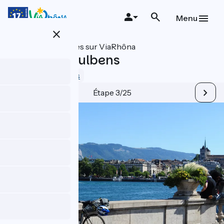
Aller
au
Menu
contenu
close
principal
Toutes les étapes sur ViaRhôna
Genève à Vulbens
2.3 / 5
Voir 5 avis
Étape 3/25