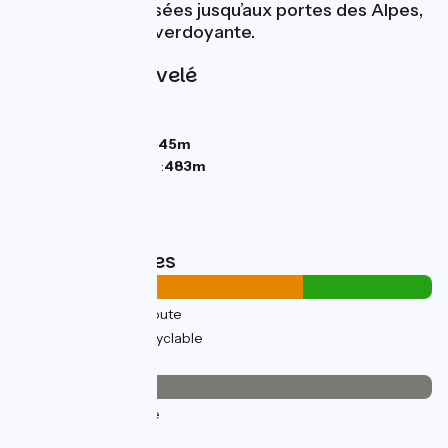
voies vertes balisées jusqu’aux portes des Alpes,
dans une nature verdoyante.
Pentes et dénivelé
Montées :
316m
Descentes :
227m
Point le plus bas :
345m
Point le plus élevé :
483m
Types de routes
23km
(69%) Sur route
10km
(31%) Voie cyclable
Revêtement
33km
(100%) Lisse
L'Itinéraire