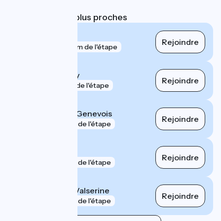
parcours
Gares SNCF les plus proches
Valleiry
Rejoindre
gare
800 m de l'étape
Pougny - Chancy
Rejoindre
gare
1 km de l'étape
Saint-Julien-en-Genevois
Rejoindre
gare
4 km de l'étape
Annemasse
Rejoindre
gare
6 km de l'étape
Bellegarde-sur-Valserine
Rejoindre
gare
7 km de l'étape