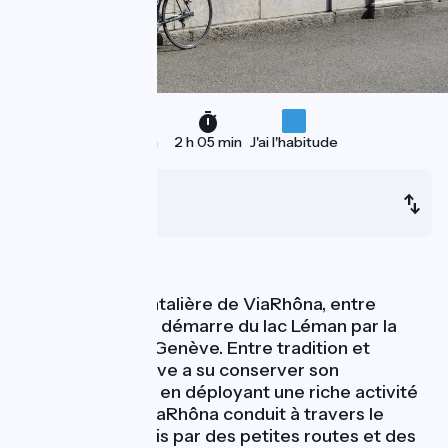
33 km
2 h 05 min
J'ai l'habitude
Genève
Vulbens
Nature
Cette étape frontalière de ViaRhôna, entre
Suisse et France, démarre du lac Léman par la
superbe ville de Genève. Entre tradition et
modernité, Genève a su conserver son
authenticité tout en déployant une riche activité
internationale. ViaRhôna conduit à travers le
vignoble genevois par des petites routes et des