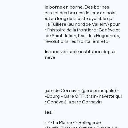
Valleiry :
Le passé de borne en borne :Des bornes
d'information en pierre et des bornes de jeux en bois
ont été installées tout au long de la piste cyclable qui
traverse les Bois de la Tuilière (au nord de Valleiry) pour
vous faire découvrir l’histoire de la frontière : Genève et
la Réforme, le traité de Saint-Julien, l’exil des Huguenots,
les invasions et les révolutions, les frontaliers, etc.
Les Bains du Pâquis :
une véritable institution depuis
1872, en rade de Genève
Accès trains :
En Suisse / CFF
Genève :
TGV, RE : gare de Cornavin (gare principale) –
RE : Gare de Chêne-Bourg - Gare CFF : train-navette qui
relient l’aéroport de Genève à la gare Cornavin
Les gares régionales
:
Ligne CFF
: Genève <> La Plaine <> Bellegarde :
(Cointrin, Vernier-Meyrin, Zimeysa, Satigny, Russin, La