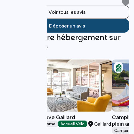
Voir tous les avis
Déposer un avis
Trouvez votre hébergement sur
cette étape
Appart'City Genève Gaillard
Camping 
plein air
Gaillard
Résidences de tourisme
Accueil Vélo
Camping