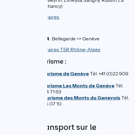
Plaine et Pougny-Chancy)
>>
Consulter les horaires
En France / SNCF
TER ligne SNCF 34
: Bellegarde <> Genève
>>
Consulter les horaires TER Rhône-Alpes
Offices de tourisme :
Office de tourisme de Genève
Tél. +41 (0)22 909
70 00
Office de tourisme Les Monts de Genève
Tél.
+33 (0)4 50 04 71 63
Office de Tourisme des Monts du Genevois
Tél,
+33 (0)4 50 95 07 10
Trains et transport sur le