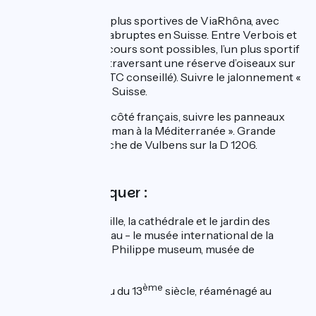
Une des étapes les plus sportives de ViaRhôna, avec
quelques montées abruptes en Suisse. Entre Verbois et
La Plaine, deux parcours sont possibles, l’un plus sportif
par la route, l’autre traversant une réserve d’oiseaux sur
un petit chemin (VTC conseillé). Suivre le jalonnement «
1 Rhône Route » en Suisse.
À partir de Valleiry, côté français, suivre les panneaux
provisoires « Du Léman à la Méditerranée ». Grande
prudence à l’approche de Vulbens sur la D 1206.
A ne pas manquer :
Genève
: la vieille ville, la cathédrale et le jardin des
Bastions – le jet d’eau - le musée international de la
Réforme – le Patek Philippe museum, musée de
l’horlogerie
ème
Dardagny
: château du 13
siècle, réaménagé au
ème
17