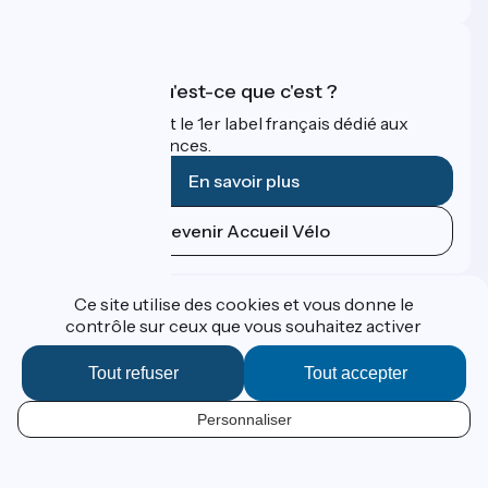
Accueil Vélo qu'est-ce que c'est ?
Accueil Vélo c'est le 1er label français dédié aux
cyclistes en vacances.
En savoir plus
Devenir Accueil Vélo
Financé dans le cadre de Destination France
Ce site utilise des cookies et vous donne le
contrôle sur ceux que vous souhaitez activer
Tout refuser
Tout accepter
Contact
Données personnelles
Personnaliser
Espace Presse
FR
Mentions légales
Réalisation :
StudioJuillet
et
France Vélo Tourisme