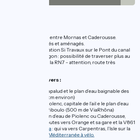
25km
(89%) Lisse
3km
(11%) Inconnu
L’itinéraire
Voie verte bitumée entre Mornas et Caderousse.
Carrefours sécurisés et aménagés.
⚠ Information déviation Si Travaux sur le Pont du canal
Donzère - Mondragon : possibilité de traverser plus au
nord par le pont de la RN7 - attention, route très
fréquentée.
Liaisons balisées vers :
le village de Lapalud et le plan d’eau baignable des
Girardes (3,5 km environ)
le village de Piolenc, capitale de l’ail e le plan d’eau
baignable Li Piboulo (500 m de ViaRhôna)
Depuis Le plan d’eau de Piolenc ou Caderousse,
liaisons sur routes vers Orange et sa gare et la V861
-
Via Venaissia
: qui va vers Carpentras, l’Isle sur la
Sorgue, et
La Méditerranée à vélo.