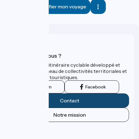
Planifier mon voyage
Qui sommes-nous ?
ViaRhôna est un itinéraire cyclable développé et
promu par un réseau de collectivités territoriales et
leurs institutions touristiques.
Instagram
Facebook
Contact
Notre mission
Espace Presse
Espace Pro
FAQ