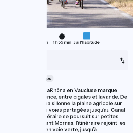
29 km
1 h 55 min
J'ai l'habitude
Lapalud
Caderousse
Voyage dans le temps
Le passage de ViaRhôna en Vaucluse marque
l’entrée en Provence, entre cigales et lavande. De
Lapalud, ViaRhôna sillonne la plaine agricole sur
petites routes en voies partagées jusqu’au Canal
de Donzère. L’itinéraire se poursuit sur petites
routes et peu avant Mornas, l'itinéraire rejoint les
bords du Rhône en voie verte, jusqu’à