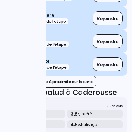
Bollène La Croisière
Rejoindre
gare
3 km de l'étape
Orange
Rejoindre
gare
8 km de l'étape
Bagnols-sur-Cèze
Rejoindre
gare
11 km de l'étape
Afficher les gares à proximité sur la carte
Avis sur Lapalud à Caderousse
3.9/5
Sur 5 avis
4.2
3.8
Sécurité
Intérêt
/5
/5
3
4.6
Services
Balisage
/5
/5