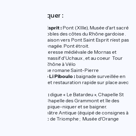
À ne pas manquer :
Pont-Saint-Esprit :
Pont (XIIIe), Musée d'art sacré
du Gard , vignobles des côtes du Rhône gardoise .
Attention, la liaison vers Pont Saint Esprit n’est pas
balisée ni aménagée. Pont étroit.
Mornas :
Forteresse médiévale de Mornas et
vignobles du massif d'Uchaux , et au coeur Tour
des côtes du Rhône à Vélo
Piolenc :
Eglise romane Saint-Pierre
Plan d’eau de Li Piboulo :
baignade surveillée en
juillet et Août et restauration rapide sur place avec
Wam Park
Caderousse :
digue « Le Batardeu », Chapelle St
Martin (XI°), Chapelle des Grammont et île des
Brotteaux où pique-niquer et se baigner.
Orange :
Théâtre Antique (équipé de consignes à
bagages.) ; Arc de Triomphe ; Musée d'Orange