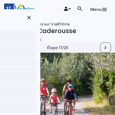
Aller
au
Menu
contenu
close
principal
Toutes les étapes sur ViaRhôna
Lapalud à Caderousse
3.9 / 5
Voir 5 avis
Étape 17/25