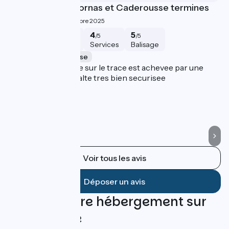
Travaux entre Mornas et Caderousse termines
l
4.5/5
Jluc ·
Novembre 2025
5
4
4
5
/5
/5
/5
/5
Sécurité
Intérêt
Services
Balisage
Lapalud à Caderousse
L
La portion en rouge sur le trace est achevee par une
Et
belle piste en asphalte tres bien securisee
au
Ca
te
bi
Voir tous les avis
Déposer un avis
Trouvez votre hébergement sur
cette étape