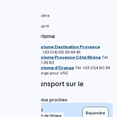
Gares SNCF
Bollène-Croisière
Orange
Pont-Saint-Esprit
Offices de tourisme
Office de tourisme Destination Provence
Occitane
Tél. +33 0(4) 66 39 44 45
Office de tourisme Provence Côté Rhône
Tél.
+33 (0)4 90 30 36 83
Office de tourisme d’Orange
Tél. +33 (0)4 90 34
70 88 – Recharge pour VAE
Trains et transport sur le
parcours
Gares SNCF les plus proches
Pont-Saint-Esprit
Rejoindre
gare
784 m de l'étape