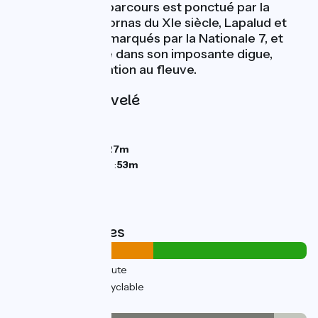
Caderousse. Le parcours est ponctué par la
forteresse de Mornas du XIe siècle, Lapalud et
Piolenc, villages marqués par la Nationale 7, et
Caderousse lové dans son imposante digue,
témoin de sa relation au fleuve.
Pentes et dénivelé
Montées :
0m
Descentes :
21m
Point le plus bas :
27m
Point le plus élevé :
53m
Types de routes
14km
(48%) Sur route
15km
(52%) Voie cyclable
Revêtement