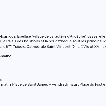
lcanique, labellisé "village de caractère d'Ardèche", passerel
, le Palais des bonbons et la nougathèque sont les principaux s
ème
 le 5
siècle. Cathédrale Saint Vincent (XIIe, XVIe et XVIIIe
Romaine
di
 matin, Place de Saint James – Vendredi matin, Place du Fust 