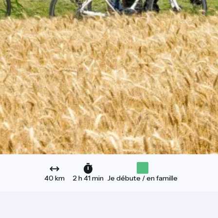
40 km
2 h 41 min
Je débute / en famille