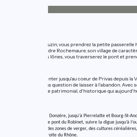
Revêtement
39km
(96%) Lisse
2km
(4%) Inconnu
L'itinéraire
À la sortie de Le Pouzin, vous prendrez la petite passerelle
Meysse pour atteindre Rochemaure, son village de caractè
Rhône, longeant les lônes, vous traverserez le pont et prend
Liaison
Possibilité de remonter jusqu'au coeur de Privas depuis la V
de fer qu'il n'était pas question de laisser à l'abandon. Av
troublant, de fort, de patrimonial, d'historique qui aujourd'hu
Variante
Du pont du Robinet, à Donzère, jusqu'à Pierrelatte et Bourg-St-An
Après avoir traversé le pont du Robinet, suivre la digue jusqu’à l’
canaux et traversant des zones de verger, des cultures céréalière
parcours sur la rive droite du Rhône.