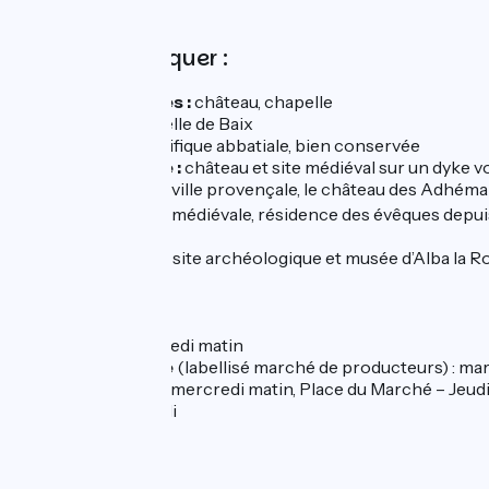
A ne pas manquer :
Les Tourettes :
château, chapelle
Baix :
passerelle de Baix
Cruas :
magnifique abbatiale, bien conservée
Rochemaure :
château et site médiéval sur un dyke vo
Montélimar :
ville provençale, le château des Adhémar
Viviers :
Ville médiévale, résidence des évêques depuis
siècle
A proximité :
site archéologique et musée d’Alba la 
Marchés :
Cruas
: vendredi matin
Rochemaure
(labellisé marché de producteurs) : mar
Montélimar
: mercredi matin, Place du Marché – Jeudi
Viviers
: mardi