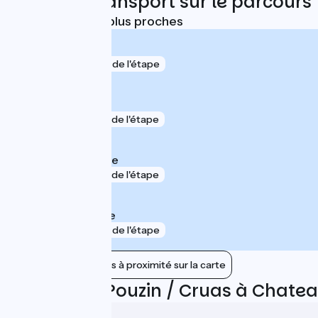
Trains et transport sur le parcours
Gares SNCF les plus proches
Donzère
gare
2 km de l'étape
Montélimar
gare
3 km de l'étape
Livron-sur-Drôme
gare
5 km de l'étape
Loriol-sur-Drôme
gare
6 km de l'étape
Afficher les gares à proximité sur la carte
Avis sur Le Pouzin / Cruas à Chate