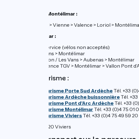
SNCF :
Gare de Loriol et Montélimar :
Ligne 5 : Lyon > Vienne > Valence > Loriol > Montélima
Gare de Montélimar :
Car TER en service (vélos non acceptés):
Ligne 71 : Nyons > Montélimar
Ligne 74 : Vallon / Les Vans > Aubenas > Montélimar
Ligne 76 : Valence TGV > Montélimar > Vallon Pont d’
Offices de Tourisme :
Office de tourisme Porte Sud Ardèche
Tél. +33 (0
Office de tourisme Ardèche buissonnière
Tél. +33
Office de tourisme Pont d'Arc Ardèche
Tél. +33 (0
Office de tourisme Montélimar
Tél. +33 (0)4 75 01 
Office de tourisme Viviers
Tél. +33 (0)4 75 49 59 20
5 place Riquet, 07220 Viviers