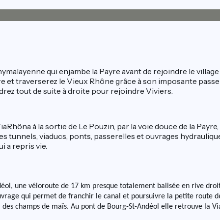
 hymalayenne qui enjambe la Payre avant de rejoindre le village
re et traverserez le Vieux Rhône grâce à son imposante pass
rez tout de suite à droite pour rejoindre Viviers.
iaRhôna à la sortie de Le Pouzin, par la voie douce de la Payr
ec ses tunnels, viaducs, ponts, passerelles et ouvrages hydraul
i a repris vie.
déol, une véloroute de 17 km presque totalement balisée en rive droi
ouvrage qui permet de franchir le canal et poursuivre la petite route
s, des champs de maïs. Au pont de Bourg-St-Andéol elle retrouve la V