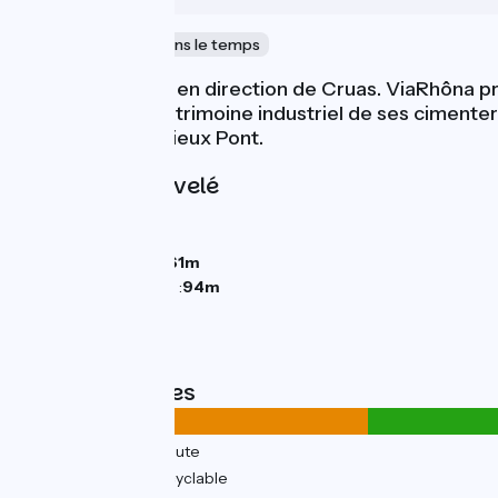
Nature
Voyage dans le temps
Vous filez au sud en direction de Cruas. ViaRhôna pr
de Cruas et le patrimoine industriel de ses cimente
sur les piles du Vieux Pont.
Pentes et dénivelé
Montées :
0m
Descentes :
31m
Point le plus bas :
61m
Point le plus élevé :
94m
Types de routes
10km
(24%) Sur route
31km
(76%) Voie cyclable