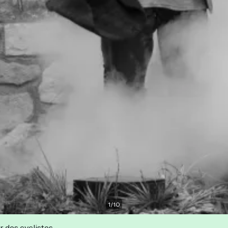
1
/
10
r des cyclistes.