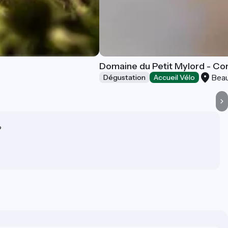
Domaine du Petit Mylord - Con
Bea
Dégustation
Accueil Vélo
?