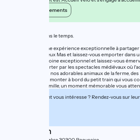
Voir ses engagements
Description
Une immersion dans le temps.
À la recherche d'une expérience exceptionnelle à partager
Rendez-vous au Vieux Mas et laissez-vous emporter dans un
Explorez un patrimoine exceptionnel et laissez-vous émerveil
Laissez-vous emporter par les spectacles médiévaux où l'ac
Approchez de près nos adorables animaux de la ferme, des 
Ne manquez pas de monter à bord du petit train qui vous co
Entre amis ou en famille, un moment mémorable vous atten
Cet établissement vous intéresse ? Rendez-vous sur leur 
Localisation
1352 chemin de Végère 30300 Beaucaire