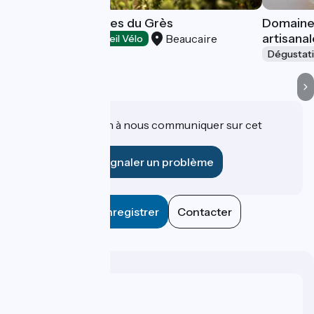
Château Mourgues du Grès
Domaine 
artisana
Beaucaire
Dégustation
Accueil Vélo
Dégustat
Une information à nous communiquer sur cet
établissement ?
Signaler un problème
Enregistrer
Contacter