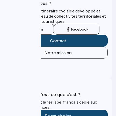
Qui sommes-nous ?
ViaRhôna est un itinéraire cyclable développé et
promu par un réseau de collectivités territoriales et
leurs institutions touristiques.
Instagram
Facebook
Contact
Notre mission
Espace Presse
Espace Pro
FAQ
Accueil Vélo qu'est-ce que c'est ?
Accueil Vélo c'est le 1er label français dédié aux
cyclistes en vacances.
En savoir plus