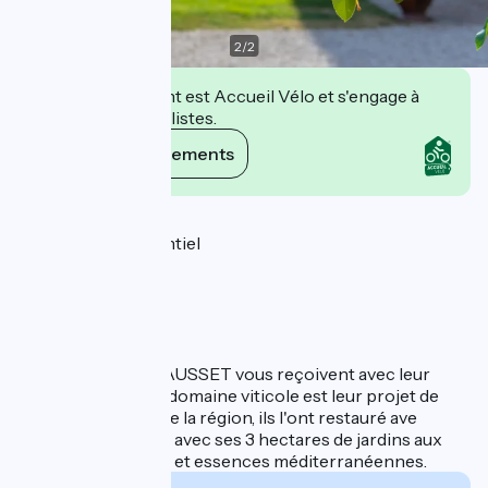
2
/
2
Cet établissement est Accueil Vélo et s'engage à
accueillir des cyclistes.
Voir ses engagements
Description
- Séminaire résidentiel
- Journée de travail
- Off-site
- Repas d'affaires
- Afterwork
Sandrine et David AUSSET vous reçoivent avec leur
équipe. Cet ancien domaine viticole est leur projet de
cœur. Originaires de la région, ils l'ont restauré ave
finesse et élégance avec ses 3 hectares de jardins aux
arbres centenaires et essences méditerranéennes.