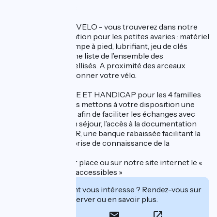
Le BIT est labellisé :
- LABEL ACCUEIL VELO - vous trouverez dans notre
BIT un kit de réparation pour les petites avaries : matériel
pour crevaison, pompe à pied, lubrifiant, jeu de clés
standard, ainsi qu’une liste de l’ensemble des
professionnels labellisés. A proximité des arceaux
permettant de stationner votre vélo.
- LABEL TOURISME ET HANDICAP pour les 4 familles
de déficiences, nous mettons à votre disposition une
boucle magnétique afin de faciliter les échanges avec
nos conseillères en séjour, l’accès à la documentation
facilitée, l’accès PMR, une banque rabaissée facilitant la
présentation et la prise de connaissance de la
documentation.
En consultation sur place ou sur notre site internet le «
Guide des services accessibles »
Cet établissement vous intéresse ? Rendez-vous sur
leur site pour réserver ou en savoir plus.