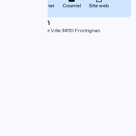
Téléphoner
Courriel
Site web
Localisation
6 Place de l'Hôtel de Ville 34110 Frontignan