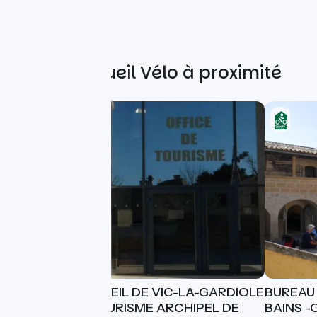
Autres Accueil Vélo à proximité
BUREAU D'ACCUEIL DE VIC-LA-GARDIOLE
BUREAU 
- OFFICE DE TOURISME ARCHIPEL DE
BAINS -