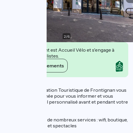
2
/
6
Cet établissement est Accueil Vélo et s'engage à
accueillir des cyclistes.
Voir ses engagements
Description
Le Bureau d’Information Touristique de Frontignan vous
accueille toute l’année pour vous informer et vous
apporter un conseil personnalisé avant et pendant votre
séjour.
Profitez également de nombreux services : wifi, boutique,
billetterie de loisirs et spectacles