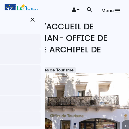
Aller
au
Menu
contenu
close
principal
BUREAU D'ACCUEIL DE
FRONTIGNAN- OFFICE DE
TOURISME ARCHIPEL DE
THAU
Accueil Vélo
Offices de Tourisme