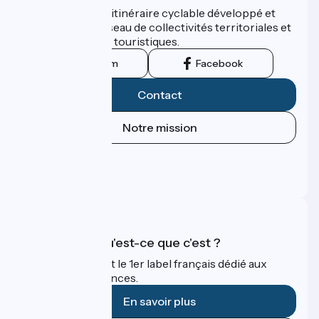
ViaRhôna est un itinéraire cyclable développé et
promu par un réseau de collectivités territoriales et
leurs institutions touristiques.
Instagram
Facebook
Contact
Notre mission
Espace Presse
Espace Pro
FAQ
Accueil Vélo qu'est-ce que c'est ?
Accueil Vélo c'est le 1er label français dédié aux
cyclistes en vacances.
En savoir plus