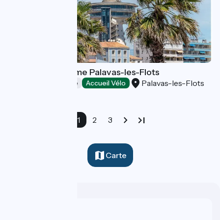
Office de Tourisme Palavas-les-Flots
Palavas-les-Flots
Offices de Tourisme
Accueil Vélo
1
2
3
Carte