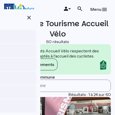
Aller
au
Menu
contenu
close
principal
Offices de Tourisme Accueil
Vélo
60 résultats
Les établissements Accueil Vélo respectent des
engagements adaptés à l'accueil des cyclistes.
Voir les engagements
Rechercher par commune
Page 1
Résultats : 1 à 24 sur 60