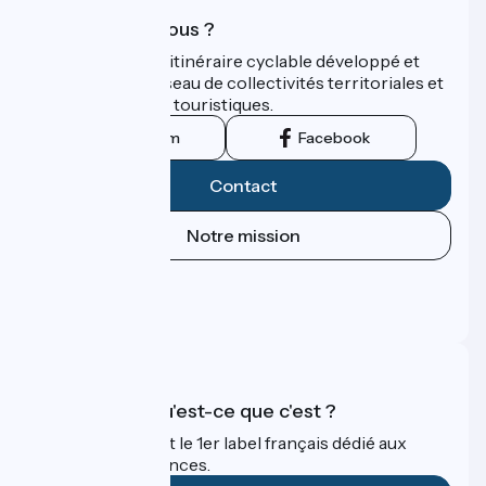
Qui sommes-nous ?
ViaRhôna est un itinéraire cyclable développé et
promu par un réseau de collectivités territoriales et
leurs institutions touristiques.
Instagram
Facebook
Contact
Notre mission
Espace Presse
Espace Pro
FAQ
Accueil Vélo qu'est-ce que c'est ?
Accueil Vélo c'est le 1er label français dédié aux
cyclistes en vacances.