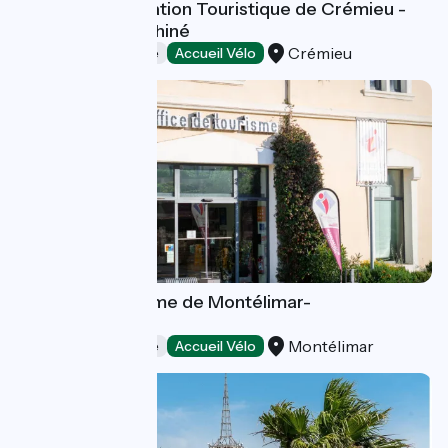
Bureau d'Information Touristique de Crémieu -
Balcons du Dauphiné
Crémieu
Offices de Tourisme
Accueil Vélo
Office de Tourisme de Montélimar-
Agglomération
Montélimar
Offices de Tourisme
Accueil Vélo