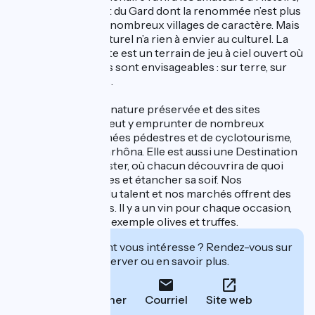
notamment le Pont du Gard dont la renommée n’est plus
à faire, ainsi que les nombreux villages de caractère. Mais
ici le patrimoine naturel n’a rien à envier au culturel. La
nature environnante est un terrain de jeu à ciel ouvert où
toutes les pratiques sont envisageables : sur terre, sur
l’eau et dans les airs.
On y découvre une nature préservée et des sites
d’exception et on peut y emprunter de nombreux
circuits de randonnées pédestres et de cyclotourisme,
dont la fameuse Viarhôna. Elle est aussi une Destination
gourmande, à déguster, où chacun découvrira de quoi
satisfaire ses papilles et étancher sa soif. Nos
restaurateurs ont du talent et nos marchés offrent des
produits succulents. Il y a un vin pour chaque occasion,
accompagnant par exemple olives et truffes.
Cet établissement vous intéresse ? Rendez-vous sur
leur site pour réserver ou en savoir plus.
Téléphoner
Courriel
Site web