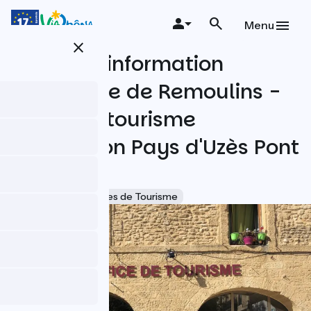
Aller
au
Menu
contenu
close
principal
Bureau d'information
touristique de Remoulins -
Office de tourisme
Destination Pays d'Uzès Pont
du Gard
Accueil Vélo
Offices de Tourisme