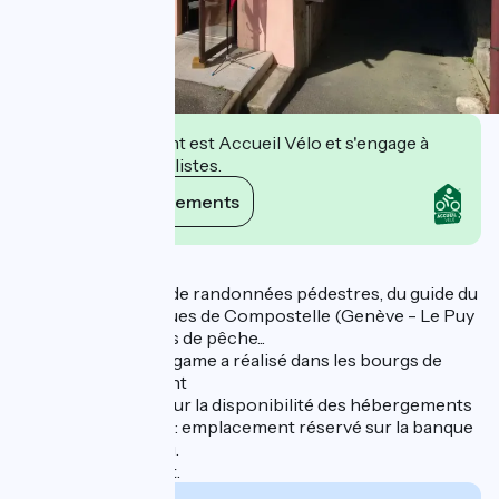
Cet établissement est Accueil Vélo et s'engage à
accueillir des cyclistes.
Voir ses engagements
Description
- Ventes de fiches de randonnées pédestres, du guide du
Chemin de St Jacques de Compostelle (Genève - Le Puy
en Velay), de permis de pêche...
- Prêt de l'enquête game a réalisé dans les bourgs de
Frangy et Chaumont
- Renseignement sur la disponibilité des hébergements
- Accès handicapé : emplacement réservé sur la banque
d'accueil et parking.
- Accès Wifi gratuit.