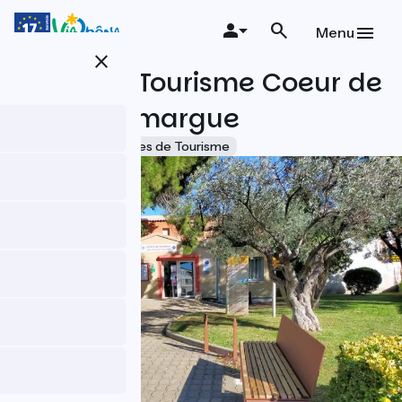
Aller
au
Menu
contenu
close
principal
Office de Tourisme Coeur de
Petite Camargue
Accueil Vélo
Offices de Tourisme