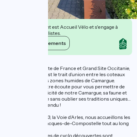
Cet établissement est Accueil Vélo et s'engage à
accueillir des cyclistes.
Voir ses engagements
Description
Labellisée Grand Site de France et Grand Site Occitanie,
notre destination est le trait d’union entre les coteaux
des Costières et les zones humides de Camargue.
Nous sommes à votre écoute pour vous permettre de
découvrir l’authenticité de notre Camargue, sa faune et
sa flore si singulière sans oublier ses traditions uniques…
et festives bien entendu !
Situé sur le GR®653, la Voie d’Arles, nous accueillons les
pèlerins de Saint-Jacques-de-Compostelle tout au long
de l’année.
Voie verte et boucles de cyclo découvertes sont