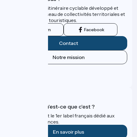
ViaRhôna est un itinéraire cyclable développé et
promu par un réseau de collectivités territoriales et
leurs institutions touristiques.
Instagram
Facebook
Contact
Notre mission
Espace Presse
Espace Pro
FAQ
Accueil Vélo qu'est-ce que c'est ?
Accueil Vélo c'est le 1er label français dédié aux
cyclistes en vacances.
En savoir plus