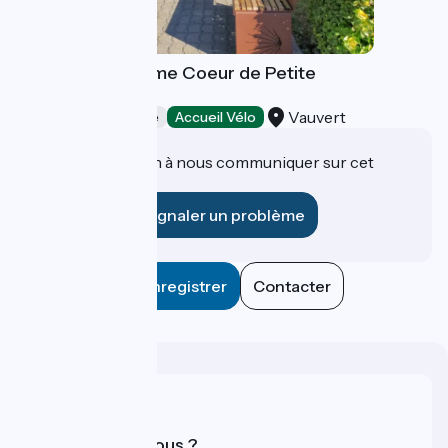
Office de Tourisme Coeur de Petite
Camargue
Vauvert
Offices de Tourisme
Accueil Vélo
Une information à nous communiquer sur cet
établissement ?
Signaler un problème
Enregistrer
Contacter
Qui sommes-nous ?