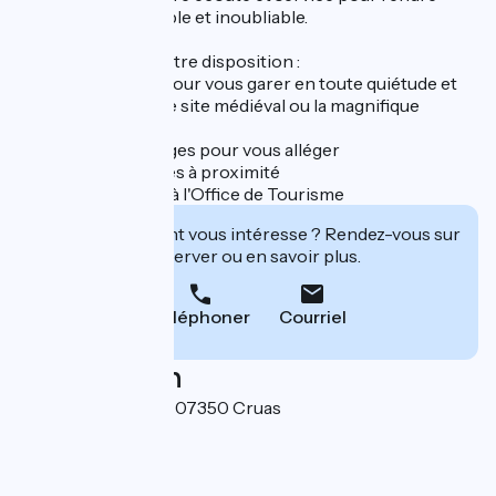
votre séjour agréable et inoubliable.
Amis cyclistes, à votre disposition :
- Des racks vélos pour vous garer en toute quiétude et
profiter de visiter le site médiéval ou la magnifique
abbatiale de Cruas.
- Des casiers bagages pour vous alléger
- Toilettes publiques à proximité
- Kit de réparation à l'Office de Tourisme
Cet établissement vous intéresse ? Rendez-vous sur
leur site pour réserver ou en savoir plus.
Téléphoner
Courriel
Localisation
1, place de la liberté 07350 Cruas