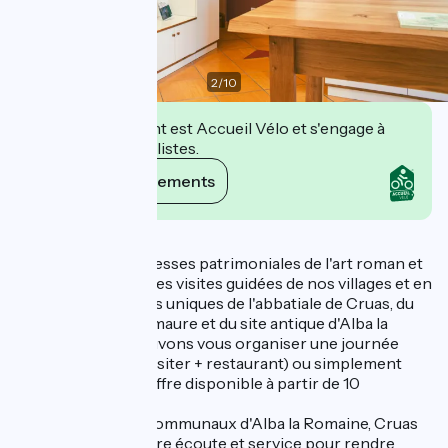
2
/
10
Cet établissement est Accueil Vélo et s'engage à
accueillir des cyclistes.
Voir ses engagements
Description
Découvrez les richesses patrimoniales de l'art roman et
antique en suivant les visites guidées de nos villages et en
découvrant les sites uniques de l'abbatiale de Cruas, du
Château de Rochemaure et du site antique d'Alba la
Romaine. Nous pouvons vous organiser une journée
complète (sites à visiter + restaurant) ou simplement
une visite guidée. Offre disponible à partir de 10
personnes.
Les bureaux intercommunaux d'Alba la Romaine, Cruas
et Le Teil sont à votre écoute et service pour rendre