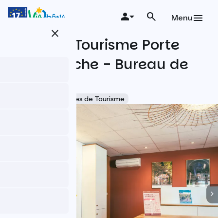
Aller
au
Menu
contenu
close
principal
Office de Tourisme Porte
Sud Ardèche - Bureau de
Cruas
Accueil Vélo
Offices de Tourisme