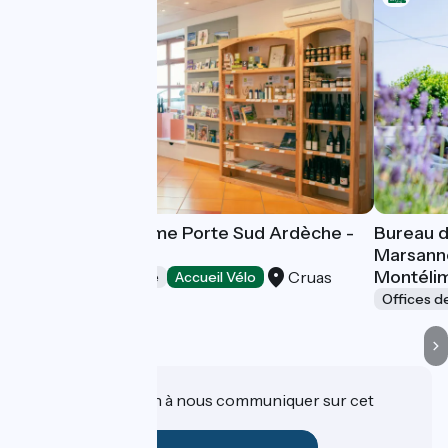
Office de Tourisme Porte Sud Ardèche -
Bureau d
Bureau de Cruas
Marsanne
Montéli
Cruas
Offices de Tourisme
Accueil Vélo
Offices d
Une information à nous communiquer sur cet
établissement ?