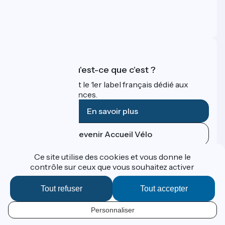
Espace Presse
Espace Pro
FAQ
Accueil Vélo qu'est-ce que c'est ?
Accueil Vélo c'est le 1er label français dédié aux
cyclistes en vacances.
En savoir plus
Devenir Accueil Vélo
Ce site utilise des cookies et vous donne le
Financé dans le cadre de Destination France
contrôle sur ceux que vous souhaitez activer
Tout refuser
Tout accepter
Contact
Personnaliser
Données personnelles
FR
Espace Presse