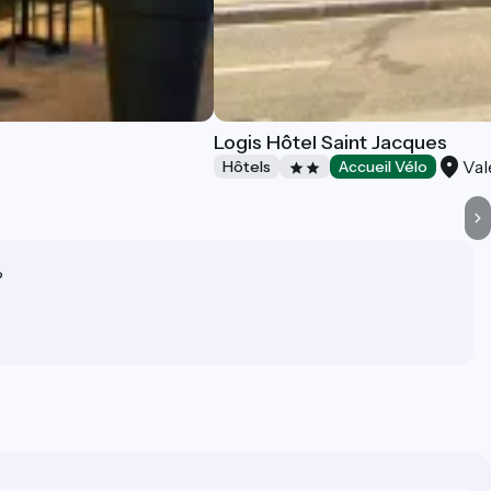
Logis Hôtel Saint Jacques
Val
Hôtels
Accueil Vélo
?