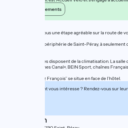
Voir ses engagements
Description
L'hôtel sera pour vous une étape agréable sur la route de 
L’hôtel se situe à la périphérie de Saint-Péray, à seulement
vélo.
Toutes les chambres disposent de la climatisation. La salle
LCD (avec les chaînes Canal+, BEIN Sport, chaînes Français
Le restaurant “Chez François” se situe en face de l’hôtel.
Cet établissement vous intéresse ? Rendez-vous sur leur 
Localisation
3 allée du Mistral 07130 Saint-Péray