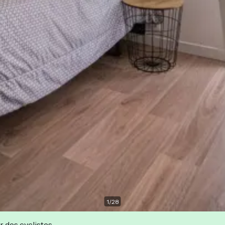
1
/
28
r des cyclistes.