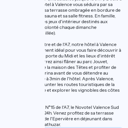
la détente, notre hôtel à Valence vous séduira par sa
piscine extérieure, sa terrasse ombragée en bordure de
rivière, son espace sauna et sa salle fitness. En famille,
vous apprécierez les jeux d'intérieur destinés aux
enfants. Brunch à volonté chaque dimanche
(réservation conseillée).
Situé à 2 km du centre et de l'A7, notre hôtel à Valence
jouit d'un emplacement idéal pour vous faire découvrir à
la fois les sites de la porte du Midi et les lieux d'intérêt
alentour. Vous pourrez ainsi flâner au parc Jouvet,
admirer la facade de la maison des Têtes et profiter de
l'ambiance de la marina avant de vous détendre au
Centre aqualudique à 3min de l'hôtel. Après Valence,
vous pourrez emprunter les routes touristiques de la
Drôme et l'Ardèche et explorer les vignobles des côtes
du Rhône.
Proche de la sortie N°15 de l'A7, le Novotel Valence Sud
vous accueille 24h/24h. Venez profitez de sa terrasse
ombragée au bord de l'Epervière en déjeunant dans
notre restaurant Mathuzar.