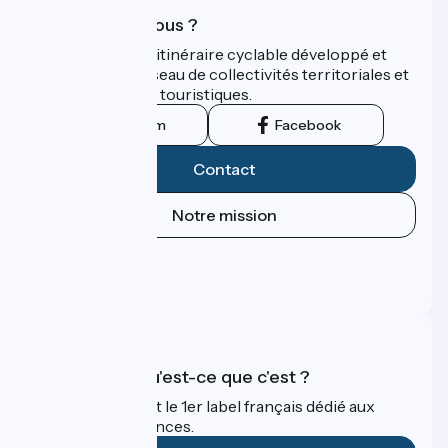
Qui sommes-nous ?
ViaRhôna est un itinéraire cyclable développé et
promu par un réseau de collectivités territoriales et
leurs institutions touristiques.
Instagram
Facebook
Contact
Notre mission
Espace Presse
Espace Pro
FAQ
Accueil Vélo qu'est-ce que c'est ?
Accueil Vélo c'est le 1er label français dédié aux
cyclistes en vacances.