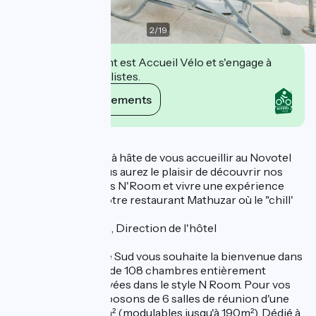
2
/
19
Cet établissement est Accueil Vélo et s'engage à
accueillir des cyclistes.
Voir ses engagements
Description
"Toute mon équipe à hâte de vous accueillir au Novotel
Valence Sud où vous aurez le plaisir de découvrir nos
chambres rénovées N'Room et vivre une expérience
inoubliable dans notre restaurant Mathuzar où le "chill'
est le maître mot!"
RISSONS Francois , Direction de l'hôtel
Le Novotel Valence Sud vous souhaite la bienvenue dans
son établissement de 108 chambres entièrement
repensées et rénovées dans le style N Room. Pour vos
réunions, nous disposons de 6 salles de réunion d'une
superficie de 240 m² (modulables jusqu'à 190m²). Dédié à