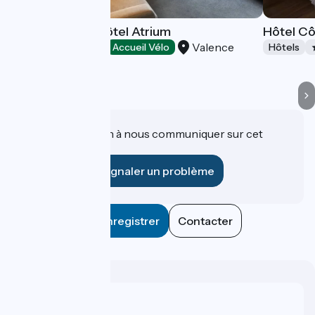
Best Western Hôtel Atrium
Hôtel C
Valence
Hôtels
Accueil Vélo
Hôtels
Une information à nous communiquer sur cet
établissement ?
Signaler un problème
Enregistrer
Contacter