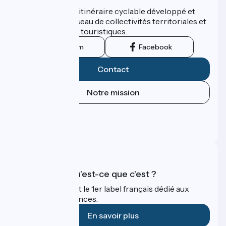
ViaRhôna est un itinéraire cyclable développé et
promu par un réseau de collectivités territoriales et
leurs institutions touristiques.
Instagram
Facebook
Contact
Notre mission
Espace Presse
Espace Pro
FAQ
Accueil Vélo qu'est-ce que c'est ?
Accueil Vélo c'est le 1er label français dédié aux
cyclistes en vacances.
En savoir plus