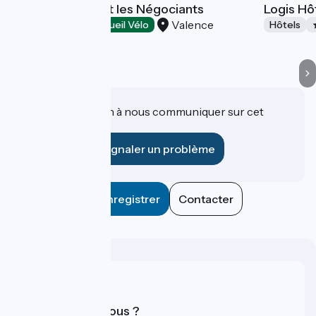
Hôtel-Restaurant les Négociants
Logis Hô
Valence
Hôtels
Accueil Vélo
Hôtels
Une information à nous communiquer sur cet
établissement ?
Signaler un problème
Enregistrer
Contacter
Qui sommes-nous ?