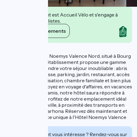
2
/
8
Cet établissement est Accueil Vélo et s'engage à
accueillir des cyclistes.
Voir ses engagements
Description
Bienvenue à l'Hôtel Noemys Valence Nord, situé à Bourg
les Valence. Notre établissement propose une gamme
de services pour rendre votre séjour inoubliable : abris
pour vélo, bar, terrasse, parking, jardin, restaurant, accès
internet wifi, climatisation, chambre familiale et bien plus
encore. Que vous soyez en voyage d'affaires, en vacances
en famille ou entre amis, notre hôtel saura répondre à
tous vos besoins. Profitez de notre emplacement idéal
en périphérie de la ville, à proximité des transports en
commun et de la Viarhona. Réservez dès maintenant et
vivez une expérience unique à l'Hôtel Noemys Valence
Nord.
Cet établissement vous intéresse ? Rendez-vous sur