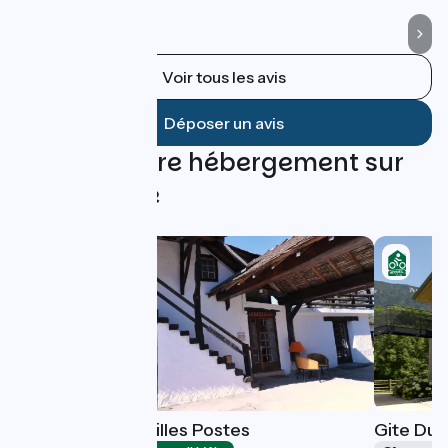
Voir tous les avis
Déposer un avis
Trouvez votre hébergement sur
cette étape
Le Relais des Vieilles Postes
Gite Du 