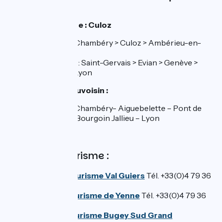
de cette étape.
Gare la plus proche :
Culoz
TER ligne 35 Chambéry > Culoz > Ambérieu-en-
Bugey > Lyon
TER Ligne 03 : Saint-Gervais > Evian > Genève >
Bellegarde > Lyon
Gare Pont de Beauvoisin :
TER ligne 54 Chambéry- Aiguebelette – Pont de
Beauvoisin – Bourgoin Jallieu – Lyon
Offices de tourisme :
Office de Tourisme Val Guiers
Tél. +33(0)4 79 36
00 02
Office de tourisme de Yenne
Tél. +33(0)4 79 36
71 54
Office de tourisme Bugey Sud Grand