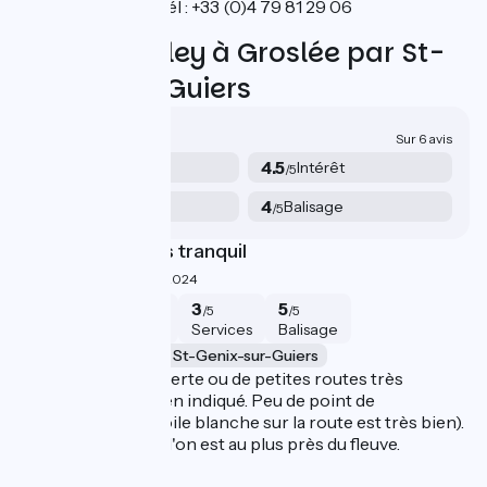
Colombier
Tél : +33 (0)4 79 81 29 06
Avis sur Belley à Groslée par St-
Genix-sur-Guiers
4.3/5
Sur 6 avis
4.8
4.5
Sécurité
Intérêt
/5
/5
3.8
4
Services
Balisage
/5
/5
Très beau et très tranquil
C
4/5
Romain ·
Août 2024
4
4
3
5
/5
/5
/5
/5
Sécurité
Intérêt
Services
Balisage
Belley à Groslée par St-Genix-sur-Guiers
B
Beaucoup de voie verte ou de petites routes très
Ét
tranquilles. Très bien indiqué. Peu de point de
Bo
restauration. (La voile blanche sur la route est très bien).
cy
Une des étapes ou l'on est au plus près du fleuve.
ro