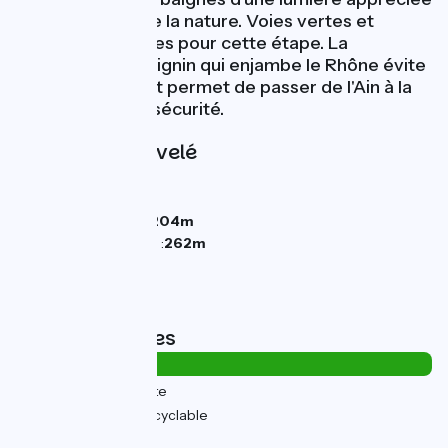
des amoureux de la nature. Voies vertes et
routes aménagées pour cette étape. La
passerelle de Virignin qui enjambe le Rhône évite
un petit détour et permet de passer de l'Ain à la
Savoie en toute sécurité.
Pentes et dénivelé
Montées :
104m
Descentes :
122m
Point le plus bas :
204m
Point le plus élevé :
262m
Types de routes
8km
(21%) Sur route
28km
(79%) Voie cyclable
Revêtement