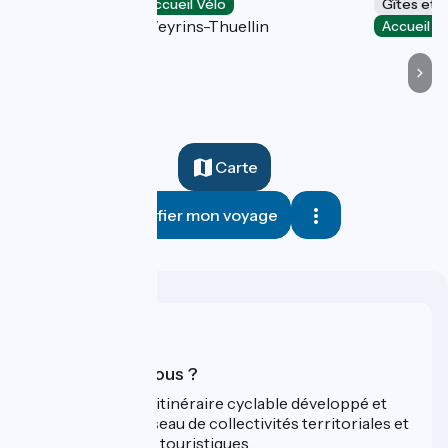
Hôtels
Accueil Vélo
Gîtes et 
Les Avenières Veyrins-Thuellin
Accueil V
Carte
Planifier mon voyage
Qui sommes-nous ?
ViaRhôna est un itinéraire cyclable développé et
promu par un réseau de collectivités territoriales et
leurs institutions touristiques.