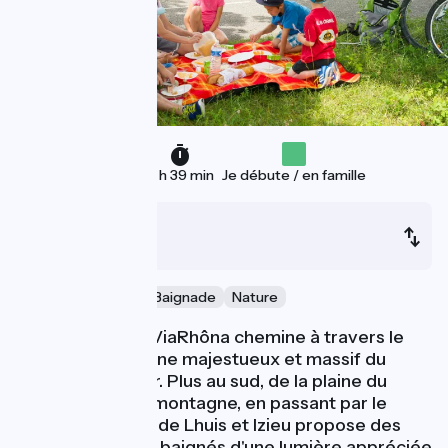
36 km
2 h 39 min
Je débute / en famille
Belley
Groslée
Activité nautique & Baignade
Nature
Cette étape de ViaRhôna chemine à travers le
Bugey entre Rhône majestueux et massif du
Grand Colombier. Plus au sud, de la plaine du
Haut-Rhône à la montagne, en passant par le
vignoble, le Pays de Lhuis et Izieu propose des
paysages variés, baignés d'une lumière appréciée