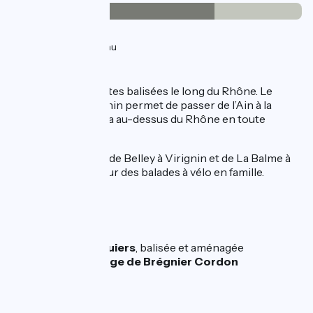
25km
(70%) Lisse
11km
(30%) Inconnu
L'itinéraire
Voies vertes et routes balisées le long du Rhône.
Le
passerelle de
Virignin
permet de passer de l’Ain à la
Savoie et vice-versa au-dessus du Rhône en toute
sécurité!
Belles voies vertes de Belley à Virignin et de La Balme à
Groslée, idéales pour des balades à vélo en famille.
Liaison
Vers Genix-sur-Guiers
, balisée et aménagée
ViaRhôna
au Barrage de Brégnier Cordon
(Gélignieux).