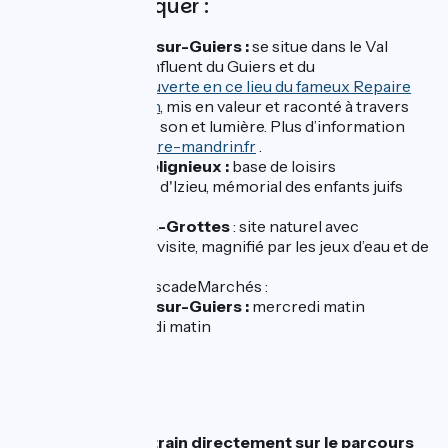
A ne pas manquer :
Saint-Genix-sur-Guiers :
se situe dans le Val
Guiers, au confluent du Guiers et du
Rhône.
Découverte en ce lieu du fameux Repaire
Louis Mandrin
, mis en valeur et raconté à travers
d’un parcours son et lumière. Plus d’information
sur
www.repaire-mandrin.fr
.
Murs-sur-Gélignieux :
base de loisirs
Izieu
:
Maison d'Izieu, mémorial des enfants juifs
exterminés
La Balme-les-Grottes
: site naturel avec
possibilité de visite, magnifié par les jeux d’eau et de
lumière
Glandieu :
cascadeMarchés :
Saint-Genix-sur-Guiers :
mercredi matin
Belley :
samedi matin
SNCF :
Attention pas de train directement sur le parcours