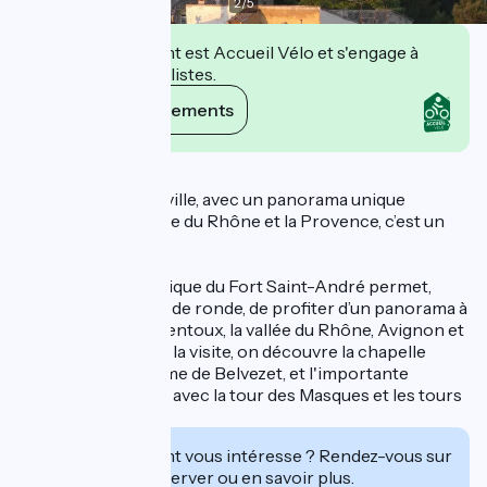
2
/
5
Cet établissement est Accueil Vélo et s'engage à
accueillir des cyclistes.
Voir ses engagements
Description
Dominant toute la ville, avec un panorama unique
donnant sur la vallée du Rhône et la Provence, c’est un
site exceptionnel.
La position stratégique du Fort Saint-André permet,
depuis son chemin de ronde, de profiter d’un panorama à
360° sur le Mont Ventoux, la vallée du Rhône, Avignon et
les Alpilles. Lors de la visite, on découvre la chapelle
romane Notre-Dame de Belvezet, et l'importante
enceinte défensive avec la tour des Masques et les tours
jumelles.
Cet établissement vous intéresse ? Rendez-vous sur
leur site pour réserver ou en savoir plus.