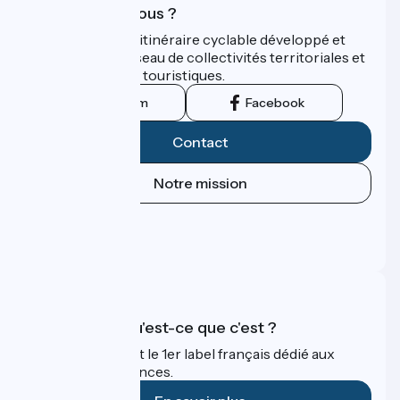
Qui sommes-nous ?
ViaRhôna est un itinéraire cyclable développé et
promu par un réseau de collectivités territoriales et
leurs institutions touristiques.
Instagram
Facebook
Contact
Notre mission
Espace Presse
Espace Pro
FAQ
Accueil Vélo qu'est-ce que c'est ?
Accueil Vélo c'est le 1er label français dédié aux
cyclistes en vacances.