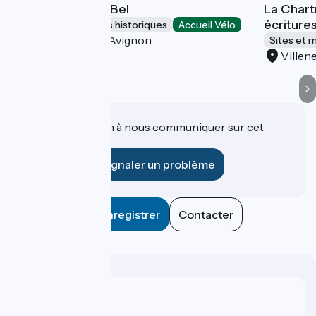
Tour Philippe-le-Bel
La Chart
écriture
Sites et monuments historiques
Accueil Vélo
Villeneuve-lès-Avignon
Sites et 
Villen
Une information à nous communiquer sur cet
établissement ?
Signaler un problème
Enregistrer
Contacter