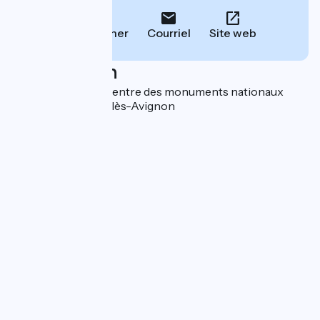
Téléphoner
Courriel
Site web
Localisation
Fort Saint-André Centre des monuments nationaux
30400 Villeneuve-lès-Avignon