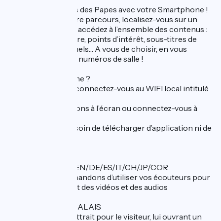
Découvrez le Palais des Papes avec votre Smartphone !
Tout au long de votre parcours, localisez-vous sur un
plan de situation et accédez à l’ensemble des contenus :
histoire, architecture, points d’intérêt, sous-titres de
contenus audiovisuels… A vous de choisir, en vous
repérant grâce aux numéros de salle !
Comment ça marche ?
Une fois sur place, connectez-vous au WIFI local intitulé
_LesClefsDuPalais
Suivez les instructions à l’écran ou connectez-vous à
visite.io
Vous n’avez pas besoin de télécharger d’application ni de
connexion web.
Bon à savoir :
Disponible en FR/EN/DE/ES/IT/CH/JP/COR
Nous vous recommandons d’utiliser vos écouteurs pour
profiter pleinement des vidéos et des audios
LES JARDINS DU PALAIS
Ils constituent un attrait pour le visiteur, lui ouvrant un