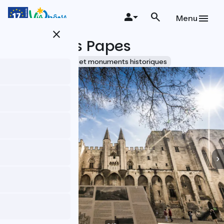
Aller
au
Menu
contenu
close
principal
Palais des Papes
Accueil Vélo
Sites et monuments historiques