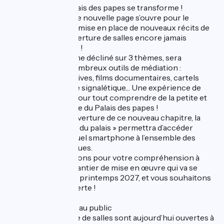
2026-2027 : Le Palais des papes se transforme !
Le 1er mai 2026, une nouvelle page s’ouvre pour le
monument, avec la mise en place de nouveaux récits de
découverte et l’ouverture de salles encore jamais
montrées au public !
Ce parcours, à terme décliné sur 3 thèmes, sera
accompagné de nombreux outils de médiation :
maquettes interactives, films documentaires, cartels
explicatifs, nouvelle signalétique… Une expérience de
visite augmentée, pour tout comprendre de la petite et
de la grande histoire du Palais des papes !
Disponible dès l’ouverture de ce nouveau chapitre, la
WebApp « les clefs du palais » permettra d’accéder
depuis n’importe quel smartphone à l’ensemble des
contenus en 6 langues.
Nous vous remercions pour votre compréhension à
l’occasion de ce chantier de mise en œuvre qui va se
poursuivra jusqu’au printemps 2027, et vous souhaitons
une bonne découverte !
Les salles ouvertes au public
Plus d’une vingtaine de salles sont aujourd’hui ouvertes à