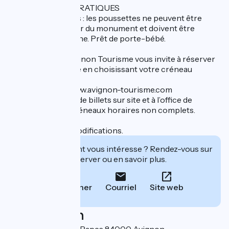
INFORMATIONS PRATIQUES
Bébé et poussettes : les poussettes ne peuvent être
utilisées à l'intérieur du monument et doivent être
laissées à la consigne. Prêt de porte-bébé.
BILLETTERIE : Avignon Tourisme vous invite à réserver
votre visite en ligne en choisissant votre créneau
horaire.
Réservation sur www.avignon-tourisme.com
Possibilité d’achat de billets sur site et à l’office de
tourisme sur les créneaux horaires non complets.
Sous réserve de modifications.
Cet établissement vous intéresse ? Rendez-vous sur
leur site pour réserver ou en savoir plus.
Téléphoner
Courriel
Site web
Localisation