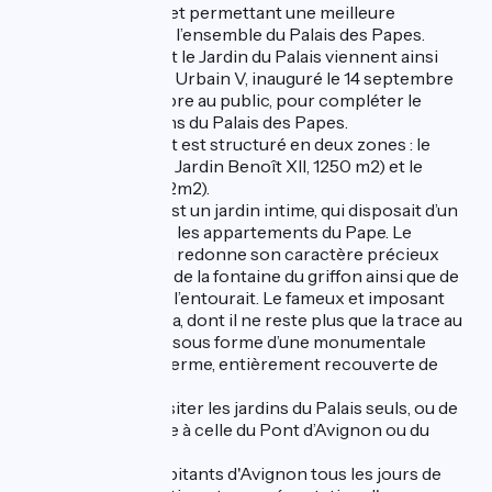
espace de détente et permettant une meilleure
compréhension de l’ensemble du Palais des Papes.
Le Jardin du Pape et le Jardin du Palais viennent ainsi
rejoindre le Verger Urbain V, inauguré le 14 septembre
2018, et en accès libre au public, pour compléter le
triptyque des Jardins du Palais des Papes.
Ce réaménagement est structuré en deux zones : le
Jardin du Palais (ou Jardin Benoît XII, 1250 m2) et le
Jardin du Pape (662m2).
Le Jardin du Pape est un jardin intime, qui disposait d’un
accès direct depuis les appartements du Pape. Le
réaménagement lui redonne son caractère précieux
avec la re-création de la fontaine du griffon ainsi que de
la prairie fleurie qui l’entourait. Le fameux et imposant
bâtiment de la Roma, dont il ne reste plus que la trace au
sol est reconstitué sous forme d’une monumentale
pergola qui sera, à terme, entièrement recouverte de
végétaux.
Il est possible de visiter les jardins du Palais seuls, ou de
combiner leur visite à celle du Pont d’Avignon ou du
Palais des Papes.
Gratuit pour les habitants d'Avignon tous les jours de