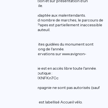
l'année sur réservation et sur présentation d'un
justificatif de domicile.
IH : Muséographie adaptée aux malentendants.
En raison d’un grand nombre de marches, le parcours de
visite du Palais des Papes est partiellement inaccessible
aux personnes en fauteuil.
De nombreuses visites guidées du monument sont
proposées tout au long de l'année.
Informations et réservations sur www.avignon-
tourisme.com
La boutique-librairie est en accès libre toute l'année.
Voir la vidéo de la boutique :
https://youtu.be/17JXNFKn7Cc
Les animaux de compagnie ne sont pas autorisés (sauf
chiens-guides).
Le Palais des Papes est labellisé Accueil vélo.