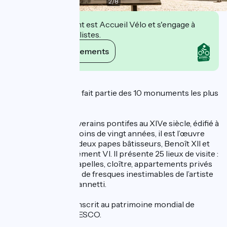
2
/
8
Cet établissement est Accueil Vélo et s'engage à
accueillir des cyclistes.
Voir ses engagements
Description
Le Palais des Papes fait partie des 10 monuments les plus
visités en France.
Résidence des souverains pontifes au XIVe siècle, édifié à
partir de 1335, en moins de vingt années, il est l’œuvre
principalement de deux papes bâtisseurs, Benoît XII et
son successeur Clément VI. Il présente 25 lieux de visite :
salles d’apparat, chapelles, cloître, appartements privés
du pape aux décors de fresques inestimables de l’artiste
italien Matteo Giovannetti.
Le monument est inscrit au patrimoine mondial de
l’humanité par l’UNESCO.