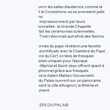
la visite.
Vous pourrez découvrir les salles d’audience, comme la
Grande Audience et le Consistoire, où se prenaient jadis
les grandes décisions.
Les salles d’apparat impressionnent par leurs
dimensions exceptionnelles : la Grande Chapelle
Clémentine accueillait les cérémonies solennelles,
tandis que le Grand Tinel résonnait autrefois des festins
pontificaux.
Les appartements privés du pape révèlent une facette
plus intime de la vie pontificale, avec la Chambre du Pape
et la célèbre Chambre du Cerf, ornées de fresques
profanes et naturalistes uniques pour l’époque.
Les chapelles Saint-Martial et Saint-Jean offrent quant à
elles un décor exceptionnel grâce aux fresques
inestimables du peintre italien Matteo Giovannetti.
Enfin, les terrasses du Palais ouvrent sur un panorama
magnifique, embrassant la ville d’Avignon, le Rhône et
l’ensemble du monument.
NOUVEAU : LES CLEFS DU PALAIS