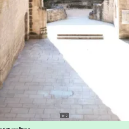
1
/
12
r des cyclistes.