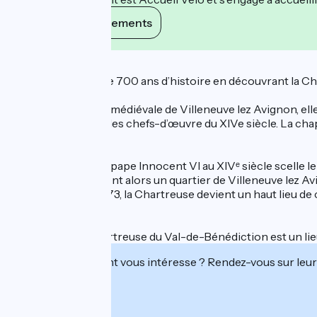
Voir ses engagements
Description
Plongez au cœur de 700 ans d’histoire en découvrant la C
Nichée dans la cité médiévale de Villeneuve lez Avignon, ell
monastère révèle des chefs-d’œuvre du XIVe siècle. La ch
prestige.
Sa fondation par le pape Innocent VI au XIVᵉ siècle scelle le 
la Chartreuse devient alors un quartier de Villeneuve lez Avi
restauration. En 1973, la Chartreuse devient un haut lieu de
spectacle.
Aujourd’hui, la Chartreuse du Val-de-Bénédiction est un lie
Cet établissement vous intéresse ? Rendez-vous sur leur 