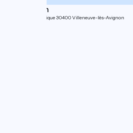
Localisation
58 rue de la République 30400 Villeneuve-lès-Avignon