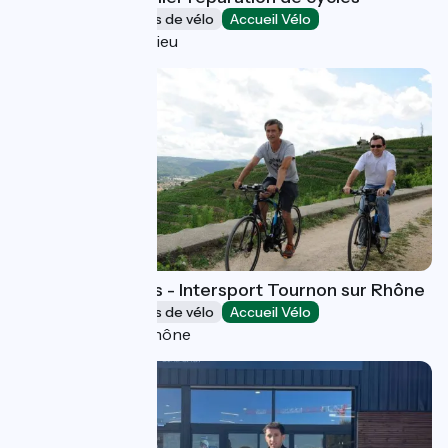
Loueurs/réparateurs de vélo
Accueil Vélo
Montalieu-Vercieu
Location de vélos - Intersport Tournon sur Rhône
Loueurs/réparateurs de vélo
Accueil Vélo
Tournon-sur-Rhône