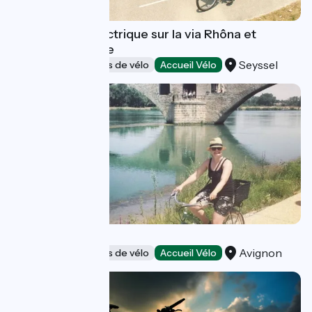
location vélo électrique sur la via Rhôna et
parcours à thème
Seyssel
Loueurs/réparateurs de vélo
Accueil Vélo
South Spirit Bike
Avignon
Loueurs/réparateurs de vélo
Accueil Vélo