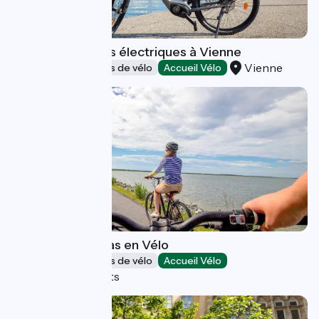
Location de vélos électriques à Vienne
Vienne
Loueurs/réparateurs de vélo
Accueil Vélo
Cycloloc - Palavas en Vélo
Loueurs/réparateurs de vélo
Accueil Vélo
Palavas-les-Flots