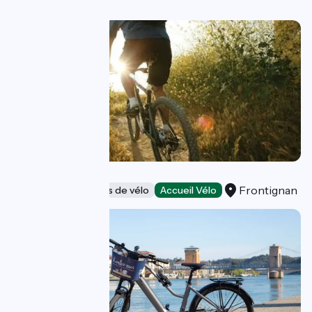
Le Grau-du-Roi
FISHEIRA BIKE
Frontignan
Loueurs/réparateurs de vélo
Accueil Vélo