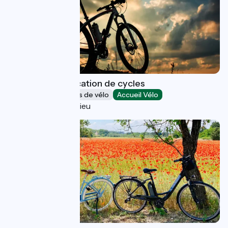
Espace Bike - location de cycles
Loueurs/réparateurs de vélo
Accueil Vélo
Montalieu-Vercieu