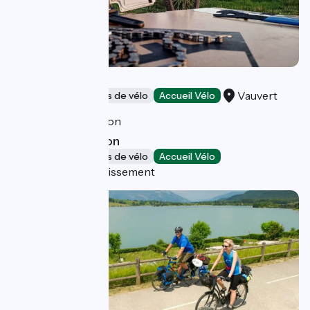
Objectif Bike
Vauvert
Loueurs/réparateurs de vélo
Accueil Vélo
Lyon Vélo Location
Loueurs/réparateurs de vélo
Accueil Vélo
Lyon 7e Arrondissement