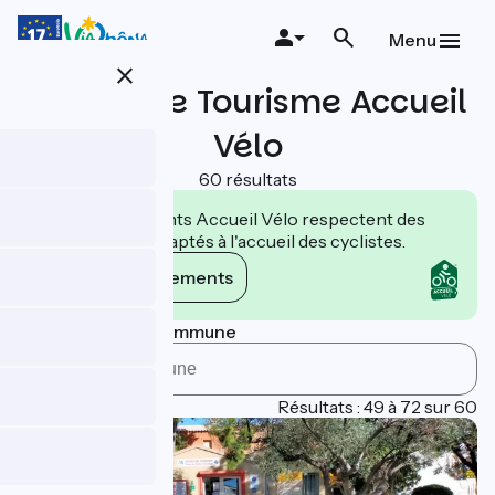
Aller
au
Menu
contenu
close
principal
Offices de Tourisme Accueil
Vélo
60 résultats
Les établissements Accueil Vélo respectent des
engagements adaptés à l'accueil des cyclistes.
Voir les engagements
Rechercher par commune
Page 3
Résultats : 49 à 72 sur 60