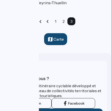
Les Avenières Veyrins-Thuellin
1
2
3
Carte
Qui sommes-nous ?
ViaRhôna est un itinéraire cyclable développé et
promu par un réseau de collectivités territoriales et
leurs institutions touristiques.
Instagram
Facebook