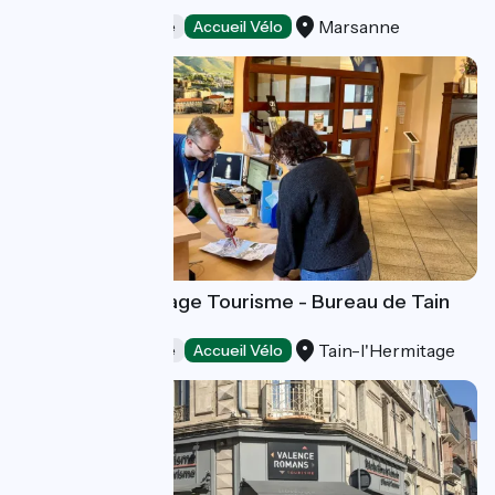
Agglomération
Marsanne
Offices de Tourisme
Accueil Vélo
Ardèche Hermitage Tourisme - Bureau de Tain
l'Hermitage
Tain-l'Hermitage
Offices de Tourisme
Accueil Vélo