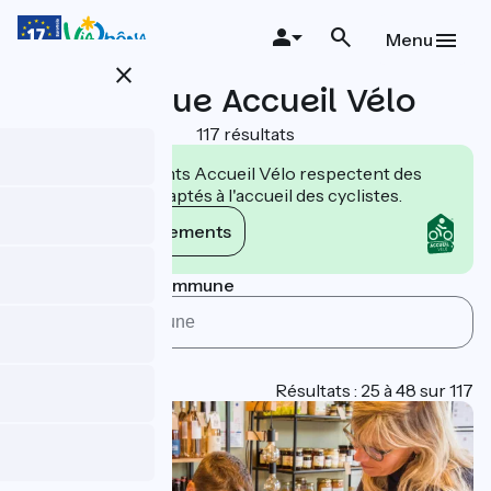
Aller
au
Menu
contenu
close
principal
Pratique Accueil Vélo
117 résultats
Les établissements Accueil Vélo respectent des
engagements adaptés à l'accueil des cyclistes.
Voir les engagements
Rechercher par commune
Type
Page 2
Résultats : 25 à 48 sur 117