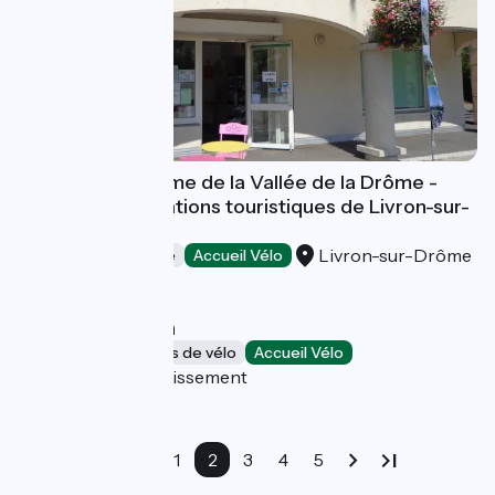
Office de Tourisme de la Vallée de la Drôme -
Bureau d'informations touristiques de Livron-sur-
Drôme
Livron-sur-Drôme
Offices de Tourisme
Accueil Vélo
Les Vélos de Ben
Loueurs/réparateurs de vélo
Accueil Vélo
Lyon 3e Arrondissement
1
2
3
4
5