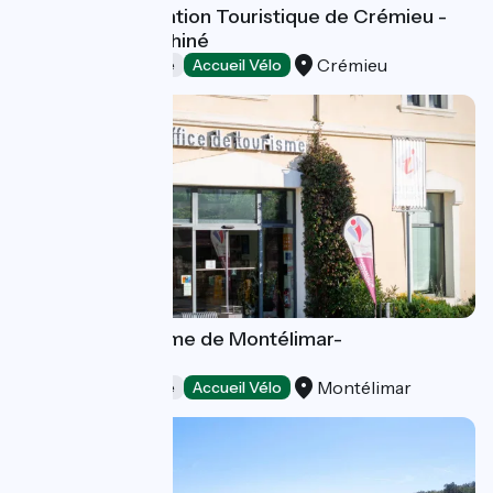
Bureau d'Information Touristique de Crémieu -
Balcons du Dauphiné
Crémieu
Offices de Tourisme
Accueil Vélo
Office de Tourisme de Montélimar-
Agglomération
Montélimar
Offices de Tourisme
Accueil Vélo