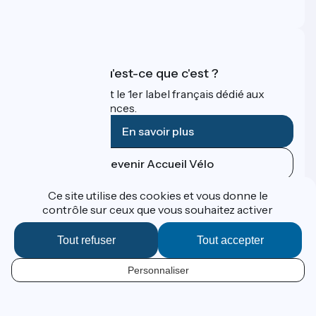
FAQ
Accueil Vélo qu'est-ce que c'est ?
Accueil Vélo c'est le 1er label français dédié aux
cyclistes en vacances.
En savoir plus
Devenir Accueil Vélo
Ce site utilise des cookies et vous donne le
Financé dans le cadre de Destination France
contrôle sur ceux que vous souhaitez activer
Tout refuser
Tout accepter
Contact
Personnaliser
Données personnelles
FR
Espace Presse
Mentions légales
Réalisation :
StudioJuillet
et
France Vélo Tourisme