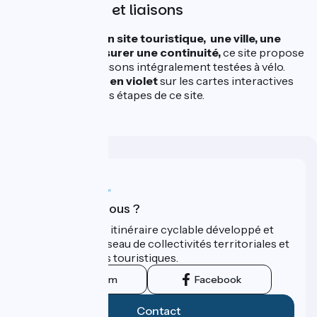
Des variantes et liaisons
Afin de rejoindre
un site touristique, une ville, une
gare SNCF ou assurer une continuité,
ce site propose
des variantes et liaisons intégralement testées à vélo.
Elles sont décrites
en violet
sur les cartes interactives
des tronçons et des étapes de ce site.
Qui sommes-nous ?
ViaRhôna est un itinéraire cyclable développé et
promu par un réseau de collectivités territoriales et
leurs institutions touristiques.
Instagram
Facebook
Contact