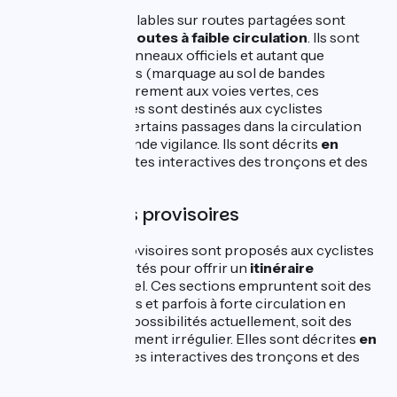
Des itinéraires cyclables sur routes partagées sont
proposés sur des
routes à faible circulation
. Ils sont
fléchés avec les panneaux officiels et autant que
possibles sécurisés (marquage au sol de bandes
cyclables). Contrairement aux voies vertes, ces
itinéraires cyclables sont destinés aux cyclistes
expérimentés et certains passages dans la circulation
réclament une grande vigilance. Ils sont décrits
en
orange
sur les cartes interactives des tronçons et des
étapes de ce site.
Des itinéraires provisoires
Des itinéraires provisoires sont proposés aux cyclistes
les plus expérimentés pour offrir un
itinéraire
continu
non officiel. Ces sections empruntent soit des
routes non balisées et parfois à forte circulation en
l’absence d’autres possibilités actuellement, soit des
chemins au revêtement irrégulier. Elles sont décrites
en
rouge
sur les cartes interactives des tronçons et des
étapes de ce site.