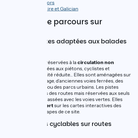
de Lyon à Givors
entre Beaucaire et Galician
Les types de parcours sur
ViaRhôna
Des voies vertes adaptées aux balades
familiales
Ce sont des voies réservées à la
circulation non
motorisée
, destinées aux piétons, cyclistes et
personnes à mobilité réduite… Elles sont aménagées sur
les chemins de halage, d’anciennes voies ferrées, des
routes forestières ou des parcs urbains. Les pistes
cyclables séparées des routes mais réservées aux seuls
cyclistes sont ici classées avec les voies vertes. Elles
sont décrites
en vert
sur les cartes interactives des
tronçons et des étapes de ce site.
Des itinéraires cyclables sur routes
partagées