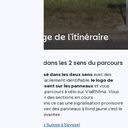
Le balisage de l'itinéraire
Signalisation dans les 2 sens du parcours
L'itinéraire est
balisé dans les deux sens
avec des
panneaux dédiés. Facilement identifiable,
le logo de
l'itinéraire est présent sur les panneaux
et vous
guidera dans votre parcours à vélo sur ViaRhôna. Vous
pourrez rencontrer des sections en cours
d'aménagement, dans ce cas une signalisation provisoire
est mise en place avec des panneaux à fond jaune c'est le
cas des sections suivantes :
de la frontière Suisse à Seyssel