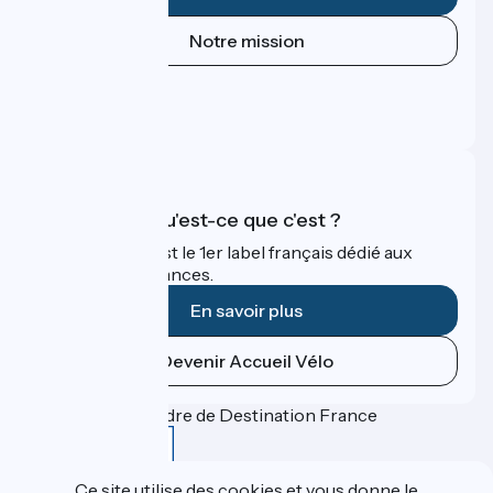
Notre mission
Espace Presse
Espace Pro
FAQ
Accueil Vélo qu'est-ce que c'est ?
Accueil Vélo c'est le 1er label français dédié aux
cyclistes en vacances.
En savoir plus
Devenir Accueil Vélo
Financé dans le cadre de Destination France
Ce site utilise des cookies et vous donne le