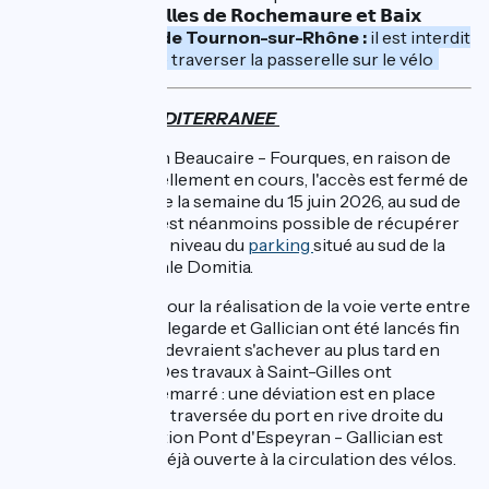
les 𝗽𝗮𝘀𝘀𝗲𝗿𝗲𝗹𝗹𝗲𝘀 𝗱𝗲 𝗥𝗼𝗰𝗵𝗲𝗺𝗮𝘂𝗿𝗲 𝗲𝘁 𝗕𝗮𝗶𝘅
Passerelle de Tournon-sur-Rhône :
il est interdit
désormais de traverser la passerelle sur le vélo
AVIGNON -LA MEDITERRANEE
Sur la section Beaucaire - Fourques, en raison de
travaux actuellement en cours, l'accès est fermé de
8h à 16h toute la semaine du 15 juin 2026, au sud de
Beaucaire. Il est néanmoins possible de récupérer
l'itinéraire au niveau du
parking
situé au sud de la
zone artisanale Domitia.
Les travaux pour la réalisation de la voie verte entre
le port de Bellegarde et Gallician ont été lancés fin
août 2025 et devraient s'achever au plus tard en
juillet 2026. Des travaux à Saint-Gilles ont
également démarré : une déviation est en place
pour éviter la traversée du port en rive droite du
canal. La section Pont d'Espeyran - Gallician est
quand à elle déjà ouverte à la circulation des vélos.