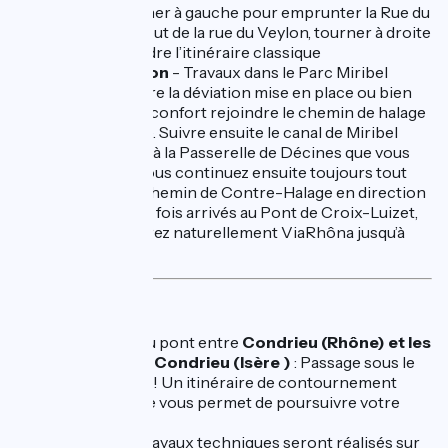
Veylon, tourner à gauche pour emprunter la Rue du
Veylon.Au bout de la rue du Veylon, tourner à droite
pour reprendre l’itinéraire classique
Arrivée à Lyon
- Travaux dans le Parc Miribel
Jonage : Suivre la déviation mise en place ou bien
pour plus de confort rejoindre le chemin de halage
(jusqu'à l'Iloz). Suivre ensuite le canal de Miribel
Jonage jusqu'à la Passerelle de Décines que vous
traversez . Vous continuez ensuite toujours tout
droit sur le Chemin de Contre-Halage en direction
de Lyon. Une fois arrivés au Pont de Croix-Luizet,
vous rejoindrez naturellement ViaRhôna jusqu’à
Lyon
LYON - AVIGNON
Fermeture du pont entre
Condrieu (Rhône) et les
Roches-de-Condrieu (Isère )
: Passage sous le
pont interdit ! Un itinéraire de contournement
dans le village vous permet de poursuivre votre
route
Ardèche :
travaux techniques seront réalisés sur