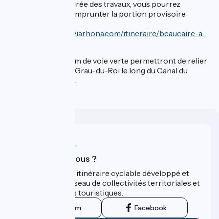
Pendant la durée des travaux, vous pourrez
continuer à emprunter la portion provisoire
indiquée
https://www.viarhona.com/itineraire/beaucaire-a-
st-gilles
A terme, 57 km de voie verte permettront de relier
Beaucaire au Grau-du-Roi le long du Canal du
Rhône à Sète.
Qui sommes-nous ?
ViaRhôna est un itinéraire cyclable développé et
promu par un réseau de collectivités territoriales et
leurs institutions touristiques.
Instagram
Facebook