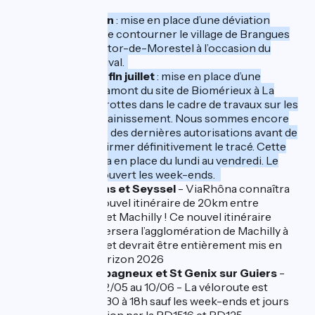
Du 5 au 8 juin
: mise en place d’une déviation
permettant de contourner le village de Brangues
par Saint-Victor-de-Morestel à l’occasion du
Castella Festival.
Du 29 juin à fin juillet
: mise en place d’une
déviation en amont du site de Biomérieux à La
Balme-les-Grottes dans le cadre de travaux sur les
réseaux d’assainissement. Nous sommes encore
dans l’attente des dernières autorisations avant de
pouvoir confirmer définitivement le tracé. Cette
déviation sera en place du lundi au vendredi. Le
passage est ouvert les week-ends.
Entre
Vulbens et Seyssel
- ViaRhôna connaîtra
bientôt un nouvel itinéraire de 20km entre
Etrembières et Machilly ! Ce nouvel itinéraire
cyclable traversera l’agglomération de Machilly à
Etrembières et devrait être entièrement mis en
service à l'horizon 2026
Entre
Champagneux et St Genix sur Guiers
-
Travaux du 22/05 au 10/06 - La véloroute est
barrée de 7h30 à 18h sauf les week-ends et jours