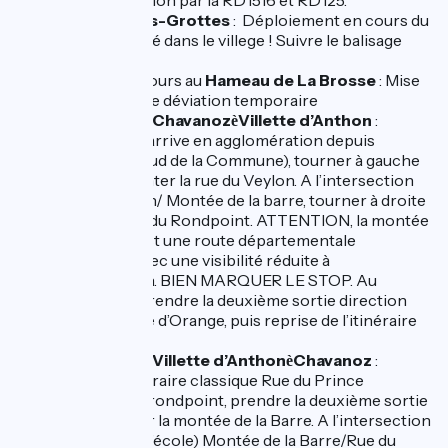
fériés. Déviation par la RD1516 et RD125.
La Balme-les-Grottes
: Déploiement en cours du
nouveau tracé dans le villege ! Suivre le balisage
provisoire
Travaux en cours au
Hameau de La Brosse
: Mise
en place d’une déviation temporaire
Dans le sens
Chavanoz
Villette d’Anthon
:
è
lorsque l’on arrive en agglomération depuis
Chavanoz (Sud de la Commune), tourner à gauche
pour emprunter la rue du Veylon. A l’intersection
rue du Veylon/ Montée de la barre, tourner à droite
en direction du Rondpoint. ATTENTION, la montée
de la Barre est une route départementale
circulante avec une visibilité réduite à
l’intersection. BIEN MARQUER LE STOP. Au
rondpoint, prendre la deuxième sortie direction
rue du Prince d’Orange, puis reprise de l’itinéraire
classique
Dans le sens
Villette d’Anthon
Chavanoz
:
è
Depuis l’itinéraire classique Rue du Prince
d’Orange, au rondpoint, prendre la deuxième sortie
et emprunter la montée de la Barre. A l’intersection
(juste après l’école) Montée de la Barre/Rue du