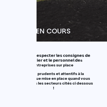
24 avril 2026
TRAVAUX EN COURS
M𝗲𝗿𝗰𝗶 𝗱𝗲 𝗿𝗲𝘀𝗽𝗲𝗰𝘁𝗲𝗿 𝗹𝗲𝘀 𝗰𝗼𝗻𝘀𝗶𝗴𝗻𝗲𝘀 𝗱𝗲
𝗰𝗵𝗮𝗻𝘁𝗶𝗲𝗿 𝗲𝘁 𝗹𝗲 𝗽𝗲𝗿𝘀𝗼𝗻𝗻𝗲𝗹 𝗱𝗲s
entreprises sur place
Restez prudents et attentifs à la
signalétique mise en place quand vous
arrivez dans les secteurs cités ci dessous
!
GENEVE - LYON