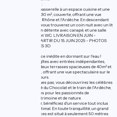
Espace pour 2 pers :
Accédez depuis la passerelle à un espace cuisine et une
grande terrasse de 30 m², couverte, offrant une vue
panoramique sur le Rhône et l'Ardèche. En descendant
quelques marches, vous trouverez un coin nuit avec un lit
en 160x200, un coin détente avec canapé, et une salle
d'eau avec douche et WC. LIVRAISON EN JUIN -
RÉSERVATION À PARTIR DU 15 JUIN 2025 - PHOTOS
CONTRACTUELLES 3D
Vivez une expérience inédite en dormant sur l'eau !
Composé de deux gîtes avec entrées indépendantes,
vous profiterez de deux terrasses spacieuses de 40m² et
30m², sans vis-à-vis, offrant une vue spectaculaire sur le
Rhône et ses alentours.
À seulement quelques pas, vous découvrirez les célèbres
caves de Tain, la Cité du Chocolat et le train de l'Ardèche,
des incontournables pour les passionnés de
gastronomie, de patrimoine et de nature.
Durant votre séjour, bénéficiez d'un service tout inclus
pour un confort optimal. En toute tranquillité, un grand
parking de 200 places est situé à seulement 50 mètres