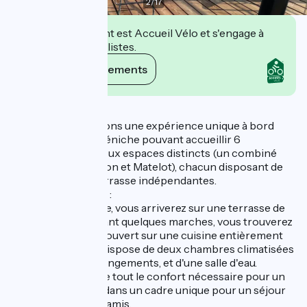
2
/
17
Cet établissement est Accueil Vélo et s'engage à
accueillir des cyclistes.
Voir ses engagements
Description
Nous vous proposons une expérience unique à bord
d'une magnifique péniche pouvant accueillir 6
personnes, avec deux espaces distincts (un combiné
des gîtes Moussaillon et Matelot), chacun disposant de
son entrée et sa terrasse indépendantes.
Espace pour 4 pers :
Depuis la passerelle, vous arriverez sur une terrasse de
40 m². En descendant quelques marches, vous trouverez
un salon lumineux, ouvert sur une cuisine entièrement
équipée. L'espace dispose de deux chambres climatisées
(10 et 11 m²), avec rangements, et d'une salle d'eau.
Cette péniche offre tout le confort nécessaire pour un
séjour inoubliable dans un cadre unique pour un séjour
en famille ou entre amis.