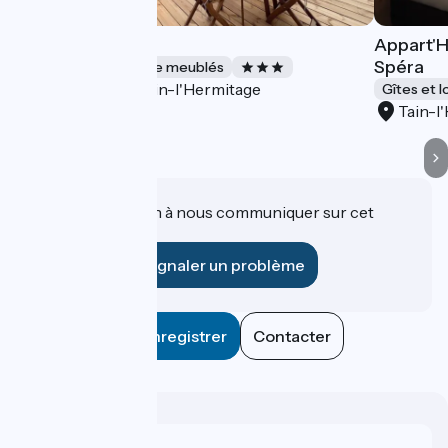
Moussaillon
Appart'H
Spéra
Gîtes et locations de meublés
Tain-l'Hermitage
Accueil Vélo
Gîtes et 
Tain-l
Une information à nous communiquer sur cet
établissement ?
Signaler un problème
Enregistrer
Contacter