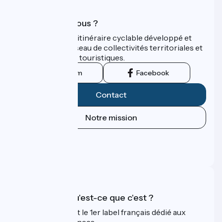
Qui sommes-nous ?
ViaRhôna est un itinéraire cyclable développé et
promu par un réseau de collectivités territoriales et
leurs institutions touristiques.
Instagram
Facebook
Contact
Notre mission
Espace Presse
Espace Pro
FAQ
Accueil Vélo qu'est-ce que c'est ?
Accueil Vélo c'est le 1er label français dédié aux