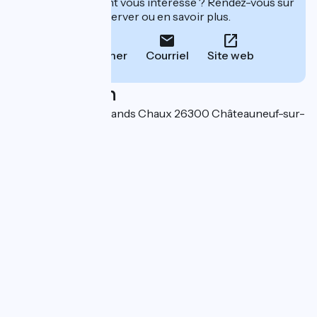
Cet établissement vous intéresse ? Rendez-vous sur
leur site pour réserver ou en savoir plus.
Téléphoner
Courriel
Site web
Localisation
670 chemin des Grands Chaux 26300 Châteauneuf-sur-
Isère