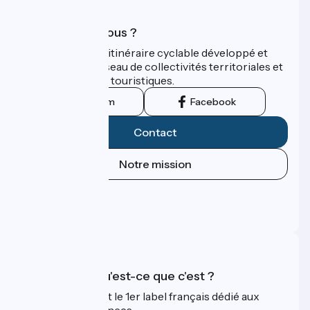
Qui sommes-nous ?
ViaRhôna est un itinéraire cyclable développé et
promu par un réseau de collectivités territoriales et
leurs institutions touristiques.
Instagram
Facebook
Contact
Notre mission
Espace Presse
Espace Pro
FAQ
Accueil Vélo qu'est-ce que c'est ?
Accueil Vélo c'est le 1er label français dédié aux