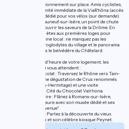
Côté pratique : Stationnement sur place. Amis cyclistes,
profitez de la proximité immédiate de la ViaRhôna (accès
à 2 km) et d'un abri dédié pour vos vélos (sur demande).
Bienvenue à Châteauneuf-sur-Isère, un point de chute
privilégié pour découvrir les saveurs de la Drôme. En
séjournant ici, vous êtes aux premières loges pour
explorer le patrimoine local : ne manquez pas les
insolites maisons troglodytes du village et le panorama
exceptionnel depuis le belvédère du Châtelard.
À moins d'un quart d'heure de votre logement, les
pépites de la région vous attendent :
- Vignobles & Chocolat : Traversez le Rhône vers Tain-
l’Hermitage pour une dégustation de Crus renommés
(Hermitage, Crozes-Hermitage) et une visite
incontournable à la Cité du Chocolat Valrhona.
- Shopping & Histoire : Flânez à Romans-sur-Isère,
capitale de la chaussure avec son musée dédié et ses
outlets "Marques Avenue".
- Douceur de vivre : Partez à la découverte du vieux
Valence, ses canaux et son célèbre kiosque Peynet.