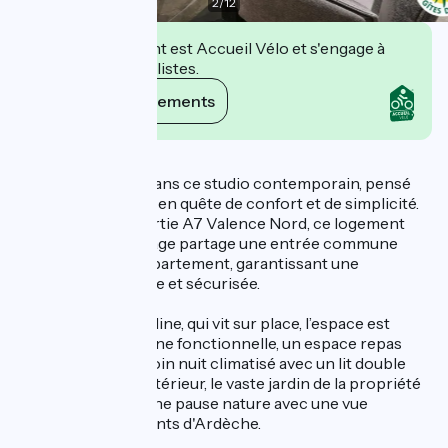
2
/
12
Cet établissement est Accueil Vélo et s'engage à
accueillir des cyclistes.
Voir ses engagements
Description
Posez vos valises dans ce studio contemporain, pensé
pour les voyageurs en quête de confort et de simplicité.
À deux pas de la sortie A7 Valence Nord, ce logement
neuf au premier étage partage une entrée commune
avec un second appartement, garantissant une
ambiance conviviale et sécurisée.
Aménagé par Caroline, qui vit sur place, l’espace est
optimisé : une cuisine fonctionnelle, un espace repas
chaleureux et un coin nuit climatisé avec un lit double
(1x140) et TV. À l'extérieur, le vaste jardin de la propriété
vous attend pour une pause nature avec une vue
dégagée sur les Monts d'Ardèche.