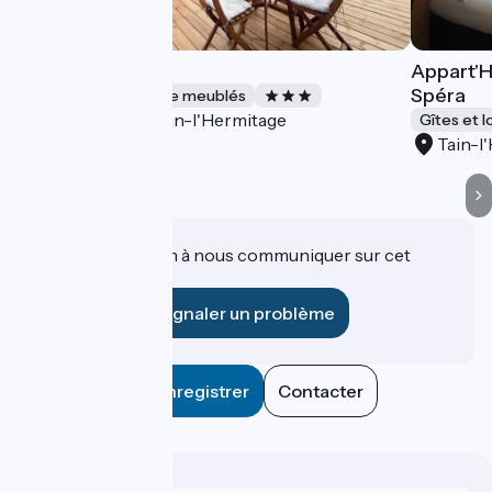
Moussaillon
Appart'H
Spéra
Gîtes et locations de meublés
Tain-l'Hermitage
Accueil Vélo
Gîtes et 
Tain-l
Une information à nous communiquer sur cet
établissement ?
Signaler un problème
Enregistrer
Contacter