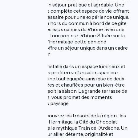
rangements pour un séjour pratique et agréable. Une
salle d'eau moderne complète cet espace de vie, offrant
tout le confort nécessaire pour une expérience unique.
Vivez une escapade hors du commun à bord de ce gîte
flottant niché sur les eaux calmes du Rhône, avec une
vue imprenable sur Tournon-sur-Rhône. Située sur la
rive gauche, à Tain l'Hermitage, cette péniche
réaménagée vous offre un séjour unique dans un cadre
apaisant et singulier.
Confortablement installé dans un espace lumineux et
contemporain, vous profiterez d'un salon spacieux
ouvert sur une cuisine tout équipée, ainsi que de deux
chambres climatisées et chauffées pour un bien-être
optimal, quelle que soit la saison. La grande terrasse de
40 m², sans vis-à-vis, vous promet des moments
inoubliables face au paysage.
À quelques pas, découvrez les trésors de la région : les
célèbres caves de l'Hermitage, la Cité du Chocolat
Valrhona ou encore le mythique Train de l'Ardèche. Un
lieu d'exception pour allier détente, originalité et