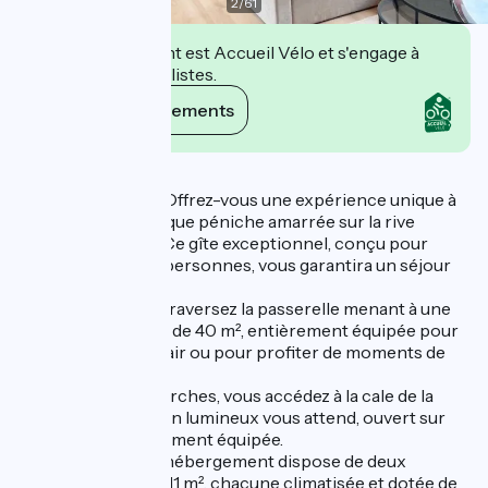
2
/
61
Cet établissement est Accueil Vélo et s'engage à
accueillir des cyclistes.
Voir ses engagements
Description
Gîte insolite rare ! Offrez-vous une expérience unique à
bord d'une magnifique péniche amarrée sur la rive
gauche du Rhône. Ce gîte exceptionnel, conçu pour
accueillir jusqu'à 4 personnes, vous garantira un séjour
inoubliable.
Dès votre arrivée, traversez la passerelle menant à une
spacieuse terrasse de 40 m², entièrement équipée pour
vos repas en plein air ou pour profiter de moments de
farniente au soleil.
Après quelques marches, vous accédez à la cale de la
péniche; où un salon lumineux vous attend, ouvert sur
une cuisine entièrement équipée.
Au même niveau, l'hébergement dispose de deux
chambres de 10 et 11 m², chacune climatisée et dotée de