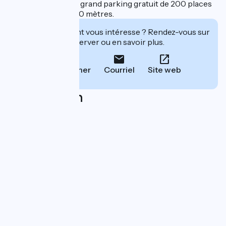
"tout inclus" et à un grand parking gratuit de 200 places
situé à seulement 50 mètres.
Cet établissement vous intéresse ? Rendez-vous sur
leur site pour réserver ou en savoir plus.
Téléphoner
Courriel
Site web
Localisation