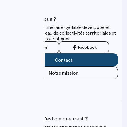
Qui sommes-nous ?
ViaRhôna est un itinéraire cyclable développé et
promu par un réseau de collectivités territoriales et
leurs institutions touristiques.
Instagram
Facebook
Contact
Notre mission
Espace Presse
Espace Pro
FAQ
Accueil Vélo qu'est-ce que c'est ?