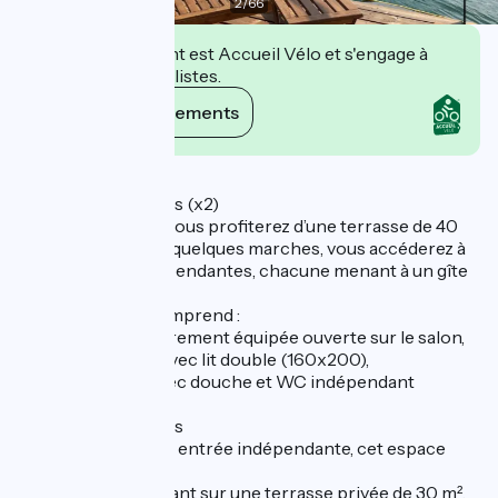
2
/
66
Cet établissement est Accueil Vélo et s'engage à
accueillir des cyclistes.
Voir ses engagements
Description
Espace 4 personnes (x2)
Dès votre arrivée, vous profiterez d’une terrasse de 40
m². En descendant quelques marches, vous accéderez à
deux entrées indépendantes, chacune menant à un gîte
pour 4 personnes.
Chaque espace comprend :
- une cuisine entièrement équipée ouverte sur le salon,
- deux chambres avec lit double (160x200),
- une salle d’eau avec douche et WC indépendant
Espace 2 personnes
Accessible par une entrée indépendante, cet espace
dispose :
d’une cuisine donnant sur une terrasse privée de 30 m²,