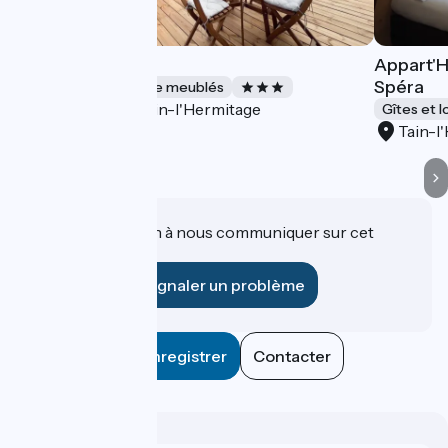
Moussaillon
Appart'H
Spéra
Gîtes et locations de meublés
Tain-l'Hermitage
Accueil Vélo
Gîtes et 
Tain-l
Une information à nous communiquer sur cet
établissement ?
Signaler un problème
Enregistrer
Contacter