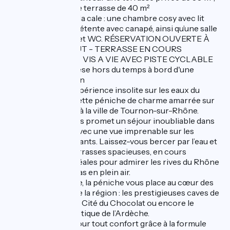
d’un second espace terrasse de 40 m²
E descendant vers la cale : une chambre cosy avec lit
160x200, un coin détente avec canapé, ainsi qu’une salle
d’eau avec douche et WC. RÉSERVATION OUVERTE À
PARTIR DU 15 AOUT - TERRASSE EN COURS
D'AMÉNAGEMENT VIS A VIE AVEC PISTE CYCLABLE
Vivez une parenthèse hors du temps à bord d'une
péniche d’exception
Offrez-vous une expérience insolite sur les eaux du
Rhône, à bord de cette péniche de charme amarrée sur
la rive gauche, face à la ville de Tournon-sur-Rhône.
Ce gîte flottant vous promet un séjour inoubliable dans
un cadre paisible, avec une vue imprenable sur les
paysages environnants. Laissez-vous bercer par l’eau et
profitez de deux terrasses spacieuses, en cours
d’aménagement, idéales pour admirer les rives du Rhône
ou partager un repas en plein air.
Parfaitement située, la péniche vous place au cœur des
incontournables de la région : les prestigieuses caves de
Tain-l’Hermitage, la Cité du Chocolat ou encore le
célèbre train touristique de l’Ardèche.
Bénéficiez d’un séjour tout confort grâce à la formule