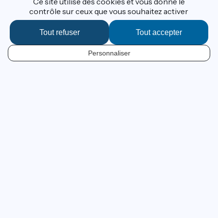
Ce site utilise des cookies et vous donne le
contrôle sur ceux que vous souhaitez activer
Tout refuser
Tout accepter
Je suis le tracé
Personnaliser
FR
Un flot d'histoires à vivre !
Des paysages des Alpes aux plages de la Méditerranée,
ViaRhôna , cet itinéraire cyclable de 815 km, vous
embarque le long du Rhône pour une aventure riche
d’histoire(s), des Gallo-Romains à nos jours. Elle raconte
l'épopée d’un fleuve qui a façonné sa vallée au fil des
siècles, un récit qui prend vie dans les rencontres avec
les artisans, les producteurs, les guides, les habitants et
les souvenirs épiques des cyclotouristes venus en
couple, en famille ou entre amis parcourir ses voies.
ViaRhôna en 25 étapes