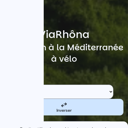
ViaRhôna
Du Léman à la Méditerranée
à vélo
Rechercher
Etape de départ
Inverser
Etape d'arrivée