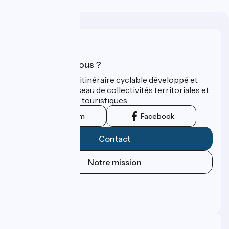
Qui sommes-nous ?
ViaRhôna est un itinéraire cyclable développé et
promu par un réseau de collectivités territoriales et
leurs institutions touristiques.
Instagram
Facebook
Contact
Notre mission
Espace Presse
Espace Pro
FAQ