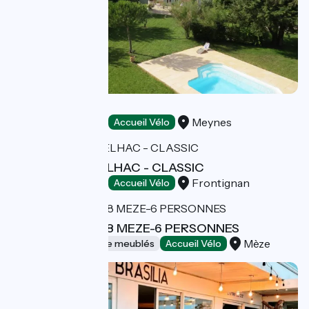
Mas de Martinet
Meynes
Chambres d'Hôtes
Accueil Vélo
DOMAINE DE SELHAC - CLASSIC
Frontignan
Chambres d'Hôtes
Accueil Vélo
LE PATIO ME 008 MEZE-6 PERSONNES
Mèze
Gîtes et locations de meublés
Accueil Vélo