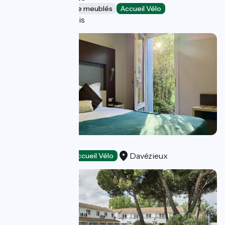
Gîtes et locations de meublés
Accueil Vélo
Reventin-Vaugris
Hôtel la Siesta
Davézieux
Hôtels
Accueil Vélo