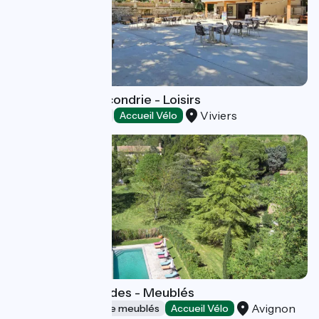
Camping Rochecondrie - Loisirs
Viviers
Campings
Accueil Vélo
Domaine de Rhodes - Meublés
Avignon
Gîtes et locations de meublés
Accueil Vélo