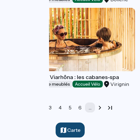
Les Lodges de la Viarhôna : les cabanes-spa
Virignin
Gîtes et locations de meublés
Accueil Vélo
1
2
3
4
5
6
…
Carte