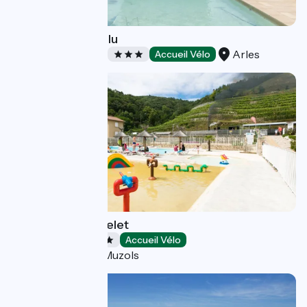
Chambre Maébrilu
Arles
Chambres d'Hôtes
Accueil Vélo
Camping le Castelet
Campings
Accueil Vélo
Saint-Jean-de-Muzols