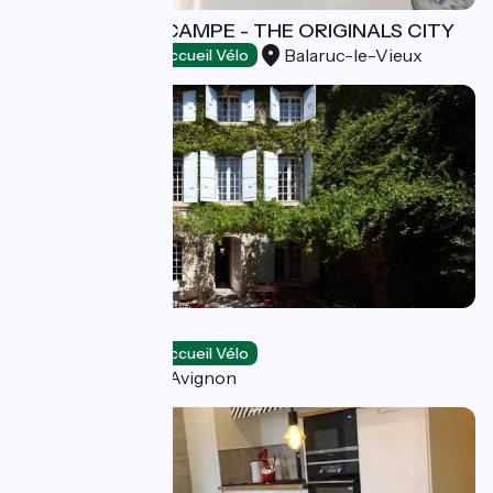
HOTEL L'HIPPOCAMPE - THE ORIGINALS CITY
Balaruc-le-Vieux
Hôtels
Accueil Vélo
Hôtel de l'Atelier
Hôtels
Accueil Vélo
Villeneuve-lès-Avignon