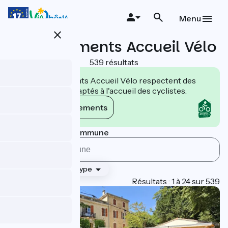
Aller
au
Menu
contenu
close
principal
Hébergements Accueil Vélo
539 résultats
Les établissements Accueil Vélo respectent des
engagements adaptés à l'accueil des cyclistes.
Voir les engagements
Rechercher par commune
Classement
Type
Page 1
Résultats : 1 à 24 sur 539