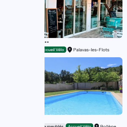
Hôtel Le Brasilia***
Palavas-les-Flots
Hôtels
Accueil Vélo
Bastide Jourdan
Bollène
Gîtes et locations de meublés
Accueil Vélo