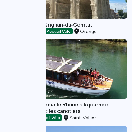
6 - D'Orange à Sérignan-du-Comtat
Orange
Loisirs et activités
Accueil Vélo
Croisière fluviale sur le Rhône à la journée
bateau/vélo avec les canotiers
Saint-Vallier
Dégustation
Accueil Vélo