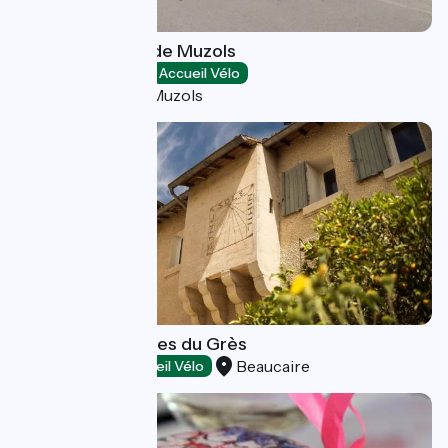
Gare Saint Jean de Muzols
Loisirs et activités
Accueil Vélo
Saint-Jean-de-Muzols
Château Mourgues du Grès
Beaucaire
Dégustation
Accueil Vélo