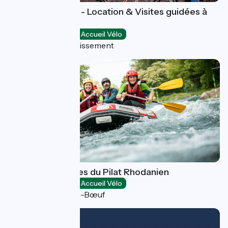
Mobilboard Lyon - Location & Visites guidées à
Vélo
Loisirs et activités
Accueil Vélo
Lyon 5e Arrondissement
Espace Eaux Vives du Pilat Rhodanien
Loisirs et activités
Accueil Vélo
Saint-Pierre-de-Bœuf