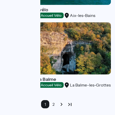
Navette bateau vélo
Aix-les-Bains
Loisirs et activités
Accueil Vélo
Les grottes de La Balme
La Balme-les-Grottes
Loisirs et activités
Accueil Vélo
1
2