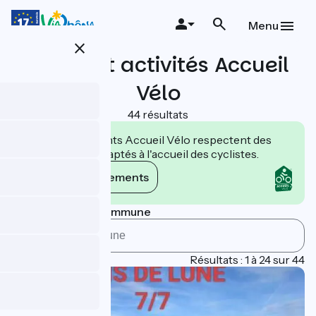
Aller
au
Menu
contenu
close
principal
Loisirs et activités Accueil
Vélo
44 résultats
Les établissements Accueil Vélo respectent des
engagements adaptés à l'accueil des cyclistes.
Voir les engagements
Rechercher par commune
Page 1
Résultats : 1 à 24 sur 44