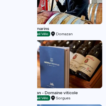
Domaine des Romarins
Domazan
Dégustation
Accueil Vélo
Château Gigognan - Domaine viticole
Sorgues
Dégustation
Accueil Vélo