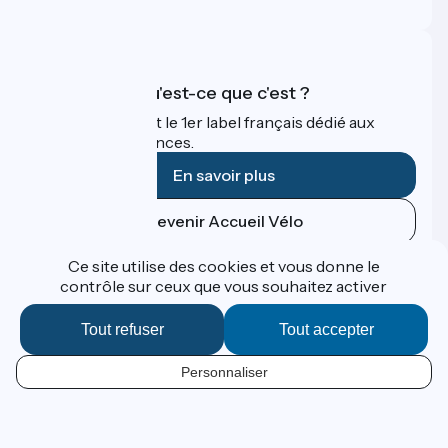
FAQ
Accueil Vélo qu'est-ce que c'est ?
Accueil Vélo c'est le 1er label français dédié aux
cyclistes en vacances.
En savoir plus
Devenir Accueil Vélo
Ce site utilise des cookies et vous donne le
Financé dans le cadre de Destination France
contrôle sur ceux que vous souhaitez activer
Tout refuser
Tout accepter
Contact
Personnaliser
Données personnelles
FR
Espace Presse
Mentions légales
Réalisation :
StudioJuillet
et
France Vélo Tourisme