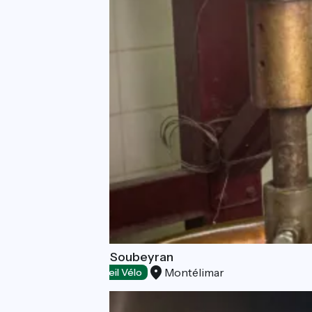
Fabrique Arnaud Soubeyran
Montélimar
Dégustation
Accueil Vélo