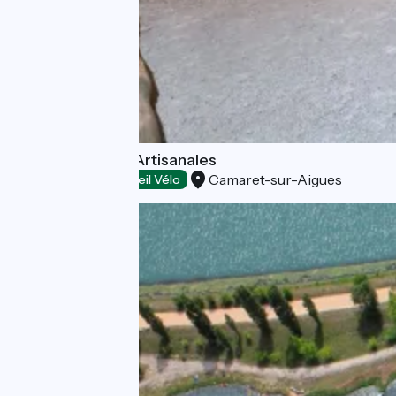
Améno - Bières Artisanales
Camaret-sur-Aigues
Dégustation
Accueil Vélo